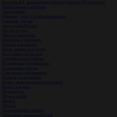
Баллоны ВД, заправочные станции, насосы ВД и шланги
Переходники и штуцера
Хронографы
Мишени, тиры и пулеулавливатели
Сменные стволы
Аксессуары/Разное
Чистка и уход
Масла и пропитки
Шомпола и протяжки
Наборы для чистки
Ерши, шомпола и патчи
Подставки для чистки
Сертификаты и пакеты
Подарочные сертификаты
Стрелковые пакеты
Стрелковые абонементы
Ножи и инструменты
Ножи с фиксированным клинком
Ножи складные
Мультитулы
Мечи и сабли
Мачете
Топоры
Тренировочное оружие
Точильные приспособления