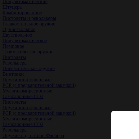
Полуавтоматические
Штуцера
Комбинированное
Пистолеты и револьверы
Гладкоствольное оружие
Одноствольное
Двуствольное
Полуавтоматическое
Помповое
Травматическое оружие
Пистолеты
Револьверы
Пневматическое оружие
Винтовки
Пружинно-поршневые
РСР (с предварительной закачкой)
Мультикомпресионные
Газобалонные СО2
Пистолеты
Пружинно-поршневые
РСР (с предварительной закачкой)
Мультикомпресионные
Газобалонные СО2
Револьверы
Оружие под патрон Флобера