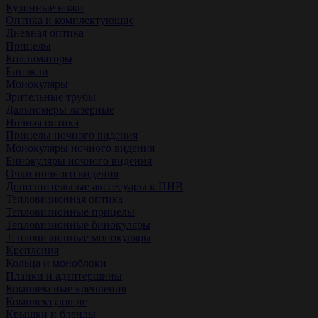
Кухонные ножи
Оптика и комплектующие
Дневная оптика
Прицелы
Коллиматоры
Бинокли
Монокуляры
Зрительные трубы
Дальномеры лазерные
Ночная оптика
Прицелы ночного видения
Монокуляры ночного видения
Бинокуляры ночного видения
Очки ночного видения
Дополнительные акссесуары к ПНВ
Тепловизионная оптика
Тепловизионные прицелы
Тепловизионные бинокуляры
Тепловизионные монокуляры
Крепления
Кольца и моноблоки
Планки и адаптершины
Комплексные крепления
Комплектующие
Крышки и бленды