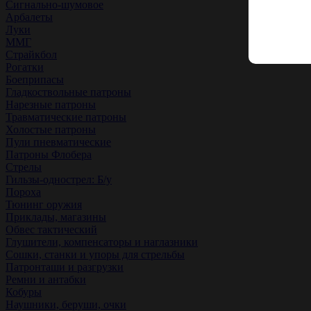
Сигнально-шумовое
Арбалеты
Луки
ММГ
Страйкбол
Рогатки
Боеприпасы
Гладкоствольные патроны
Нарезные патроны
Травматические патроны
Холостые патроны
Пули пневматические
Патроны Флобера
Стрелы
Гильзы-однострел: Б/у
Пороха
Тюнинг оружия
Приклады, магазины
Обвес тактический
Глушители, компенсаторы и наглазники
Сошки, станки и упоры для стрельбы
Патронташи и разгрузки
Ремни и антабки
Кобуры
Наушники, беруши, очки