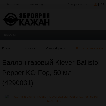
Контакты
Ваш город
Авторизоваться
UA
| RU
Тир
Мастерская
Доставка
КАТАЛОГ
Оплата
Акции
Главная
Каталог
Самооборона
Баллон газовый Klever
Статьи
и
Баллон газовый Klever Ballistol
Новости
Pepper KO Fog, 50 мл
Производители
(4290031)
О
Компании
Галерея