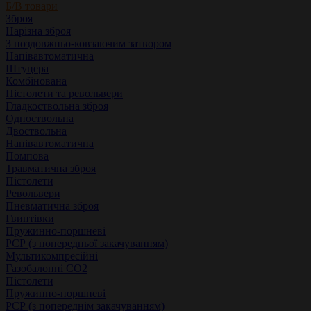
Б/В товари
Зброя
Нарізна зброя
З поздовжньо-ковзаючим затвором
Напівавтоматична
Штуцера
Комбінована
Пістолети та револьвери
Гладкоствольна зброя
Одноствольна
Двоствольна
Напівавтоматична
Помпова
Травматична зброя
Пістолети
Револьвери
Пневматична зброя
Гвинтівки
Пружинно-поршневі
РСР (з попередньої закачуванням)
Мультикомпресійні
Газобалонні СО2
Пістолети
Пружинно-поршневі
РСР (з попереднім закачуванням)