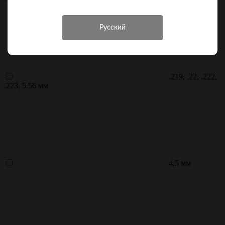
.219, .22, .222,
.223, 5.56 мм
4,5 мм