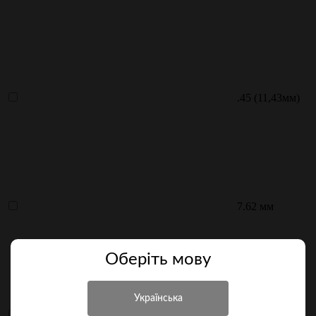
.45 (11,43мм)
7.62 мм
Оберiть мову
.223/5.56 мм