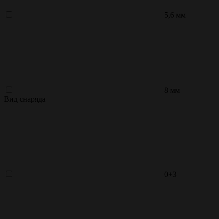
5,6 мм
8 мм
Вид снаряда
0+3