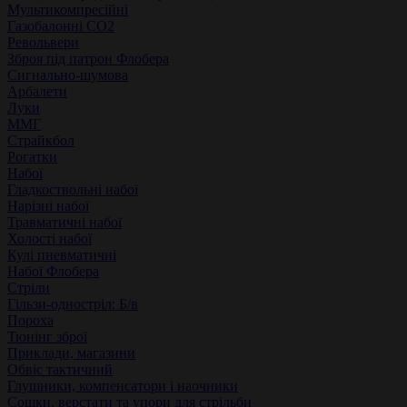
Мультикомпресійні
Газобалонні СО2
Револьвери
Зброя під патрон Флобера
Сигнально-шумова
Арбалети
Луки
ММГ
Страйкбол
Рогатки
Набої
Гладкоствольні набої
Нарізні набої
Травматичні набої
Холості набої
Кулі пневматичні
Набої Флобера
Стріли
Гільзи-одностріл: Б/в
Пороха
Тюнінг зброї
Приклади, магазини
Обвіс тактичний
Глушники, компенсатори і наочники
Сошки, верстати та упори для стрільби