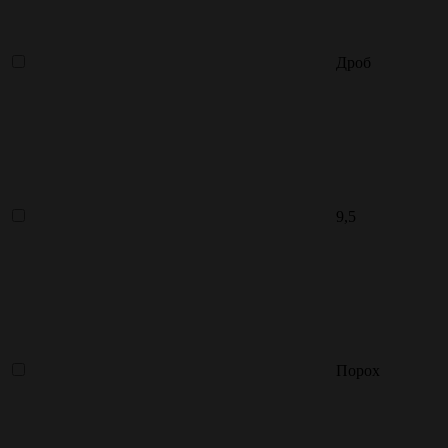
Дроб
9,5
Порох