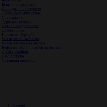
Інше взуття
Білизна та аксесуари
Спорядження та туризм
Ліхтарі та комплектуючі
Спорядження
Туризм та кемпінг
Активний відпочинок
Духові трубки
Пальники, буржуйки
Чохли, кейси та сейфи
Чохли для зброї та оптики
Кейси для зброї, патронів та оптики
Сейфи збройові
Самооборона
Сувенірна продукція
Головна