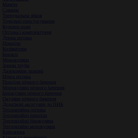
Мачете
Сокири
Тренувальна зброя
Точильні пристосування
Кухонні ножі
Оптика і комплектуючі
Денна оптика
Приціли
Коліматори
Біноклі
Монокуляри
Зорові труби
Далекоміри лазерні
Нічна оптика
Приціли нічного бачення
Монокуляри нічного бачення
Бінокуляри нічного бачення
Окуляри нічного бачення
Додаткові аксесуари до ПНБ
Тепловізійна оптика
Тепловізійні приціли
Тепловізійні бінокуляри
Тепловізійні монокуляри
Кріплення
Кільця та моноблоки