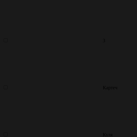
3
Картеч
Куля