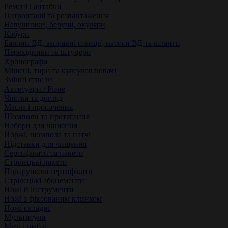
Ремені і антабки
Патронташі та розвантаження
Навушники, беруші, окуляри
Кобури
Балони ВД, заправні станції, насоси ВД та шланги
Перехідники та штуцери
Хронографи
Мішені, тири та кулеуловлювачі
Змінні стволи
Аксесуари / Різне
Чистка та догляд
Масла і просочення
Шомполи та протягання
Набори для чищення
Йоржі, шомпола та патчі
Підставки для чищення
Сертифікати та пакети
Стрілецькі пакети
Подарункові сертифікати
Стрілецькі абонементи
Ножі й інструменти
Ножі з фіксованим клинком
Ножі складні
Мультитули
Мечі і шаблі