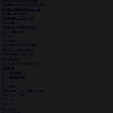
Планки та адаптершини
Комплексні кріплення
Комплектуючі
Кришки й бленди
Наочники
Одяг та екіпірування
Верхній одяг
Куртки
Костюми
Пуловери та светри
Піджаки і жилети
Сорочки та теніски
Футболки
Штани й комбінізони
Шорти
Інший одяг
Екіпірування
Взуття
Черевики
Заброди та комбінезони
Гумові чоботи
Чоботи
Кросівки
Сандалі