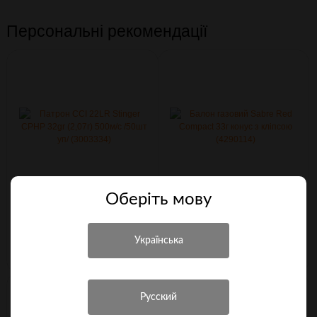
Персональні рекомендації
Оберiть мову
Патрон CCI 22LR Stinger CPHP
Балон газовий Sabre Red
32gr (2,07г) 500м/с /50шт уп/
Compact 33г конус з кліпсою
(3003334)
(4290114)
710 грн.
526 грн.