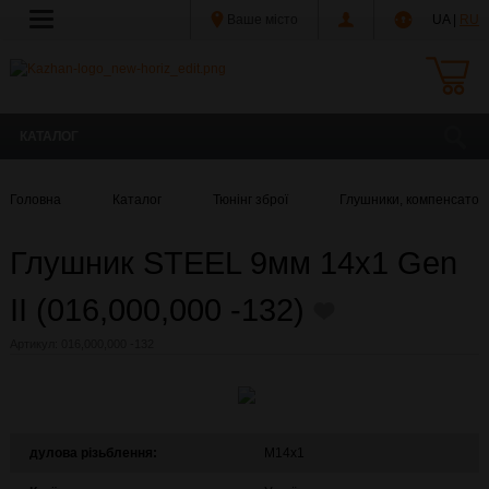
Ваше місто
UA |
RU
КАТАЛОГ
Головна
Каталог
Тюнінг зброї
Глушники, компенсатори
Глушник STEEL 9мм 14x1 Gen
II (016,000,000 -132)
Артикул:
016,000,000 -132
дулова різьблення:
M14x1