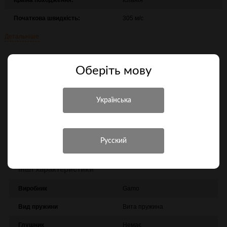
Початкова швидкість:
305 м/с
Детальніше
8 354 грн.
Оберiть мову
Повідомити про надходження
Порівняти
Характеристики
Інші характеристики
Виробник
Gamo
Вид пружини
Вита пружина
Глушник
Немає