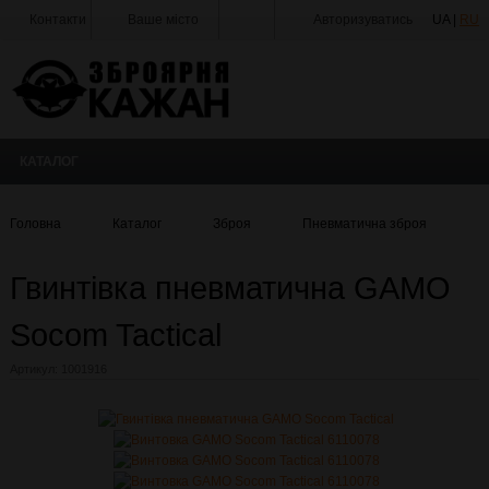
Контакти
Ваше місто
Авторизуватись
UA |
RU
Тир
Майстерня
Доставка
КАТАЛОГ
Оплата
Акції
Головна
Каталог
Зброя
Пневматична зброя
Г
Статті
та
Гвинтівка пневматична GAMO
Новини
Socom Tactical
Виробники
Артикул:
1001916
Про
компанію
Галерея