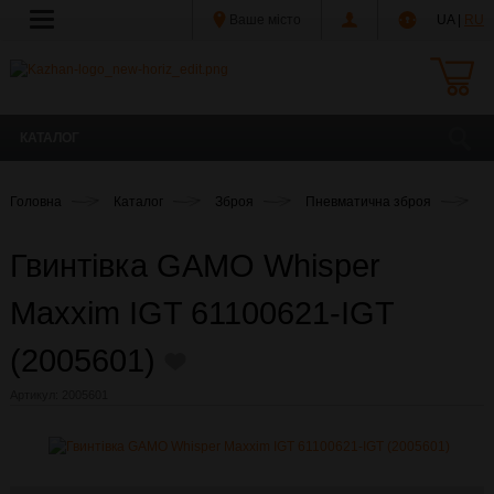
Ваше місто
UA |
RU
КАТАЛОГ
Головна
Каталог
Зброя
Пневматична зброя
Г
Гвинтівка GAMO Whisper
Maxxim IGT 61100621-IGT
(2005601)
Артикул:
2005601