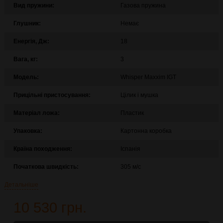
Вид пружини:
Газова пружина
Глушник:
Немає
Енергія, Дж:
18
Вага, кг:
3
Модель:
Whisper Maxxim IGT
Прицільні пристосування:
Цілик і мушка
Матеріал ложа:
Пластик
Упаковка:
Картонна коробка
Країна походження:
Іспанія
Початкова швидкість:
305 м/с
Детальніше
10 530 грн.