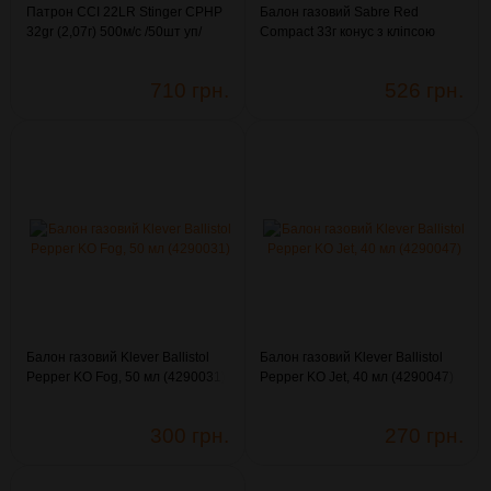
Патрон CCI 22LR Stinger CPHP
Балон газовий Sabre Red
32gr (2,07г) 500м/с /50шт уп/
Compact 33г конус з кліпсою
(3003334)
(4290114)
710 грн.
526 грн.
Балон газовий Klever Ballistol
Балон газовий Klever Ballistol
Pepper KO Fog, 50 мл (4290031)
Pepper KO Jet, 40 мл (4290047)
300 грн.
270 грн.