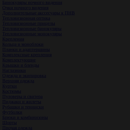
Бинокуляры ночного видения
Очки ночного видения
Дополнительные акссесуары к ПНВ
Тепловизионная оптика
Тепловизионные прицелы
Тепловизионные бинокуляры
Тепловизионные монокуляры
Крепления
Кольца и моноблоки
Планки и адаптершины
Комплексные крепления
Комплектующие
Крышки и бленды
Наглазники
Одежда и экипировка
Верхняя одежда
Куртки
Костюмы
Пуловеры и свитера
Пиджаки и жилеты
Рубашки и тенниски
Футболки
Брюки и комбинизоны
Шорты
Прочая одежда