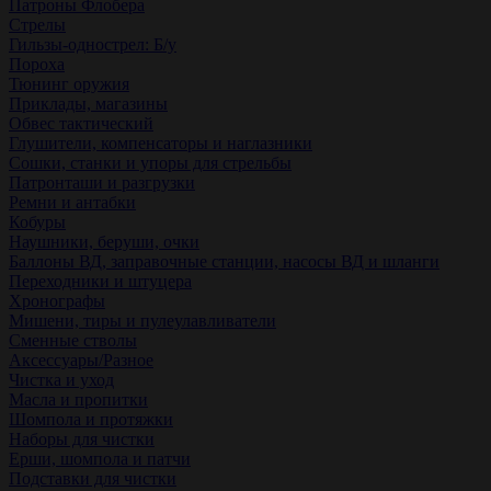
Патроны Флобера
Стрелы
Гильзы-однострел: Б/у
Пороха
Тюнинг оружия
Приклады, магазины
Обвес тактический
Глушители, компенсаторы и наглазники
Сошки, станки и упоры для стрельбы
Патронташи и разгрузки
Ремни и антабки
Кобуры
Наушники, беруши, очки
Баллоны ВД, заправочные станции, насосы ВД и шланги
Переходники и штуцера
Хронографы
Мишени, тиры и пулеулавливатели
Сменные стволы
Аксессуары/Разное
Чистка и уход
Масла и пропитки
Шомпола и протяжки
Наборы для чистки
Ерши, шомпола и патчи
Подставки для чистки