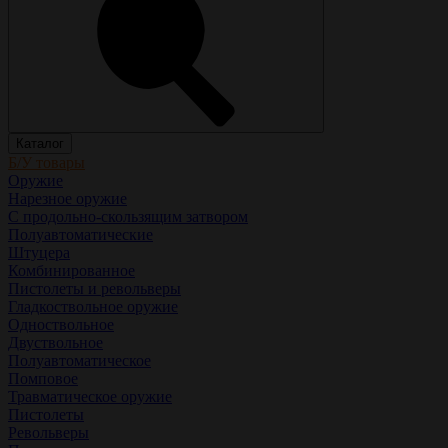
Каталог
Б/У товары
Оружие
Нарезное оружие
С продольно-скользящим затвором
Полуавтоматические
Штуцера
Комбинированное
Пистолеты и револьверы
Гладкоствольное оружие
Одноствольное
Двуствольное
Полуавтоматическое
Помповое
Травматическое оружие
Пистолеты
Револьверы