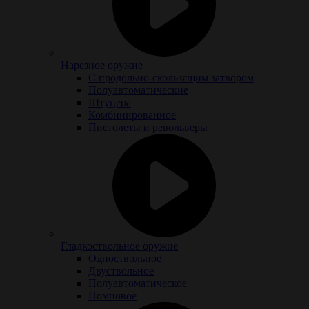
Нарезное оружие
С продольно-скользящим затвором
Полуавтоматические
Штуцера
Комбинированное
Пистолеты и револьверы
Гладкоствольное оружие
Одноствольное
Двуствольное
Полуавтоматическое
Помповое