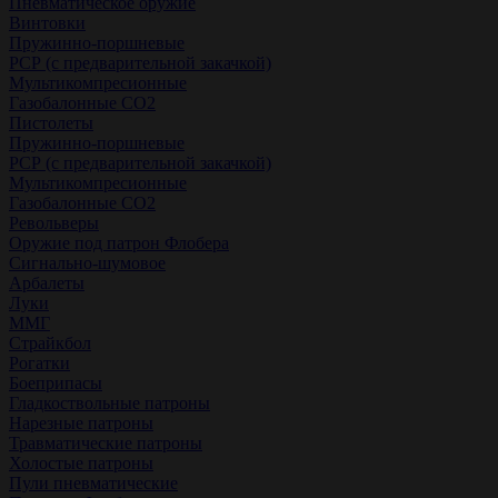
Пневматическое оружие
Винтовки
Пружинно-поршневые
РСР (с предварительной закачкой)
Мультикомпресионные
Газобалонные СО2
Пистолеты
Пружинно-поршневые
РСР (с предварительной закачкой)
Мультикомпресионные
Газобалонные СО2
Револьверы
Оружие под патрон Флобера
Сигнально-шумовое
Арбалеты
Луки
ММГ
Страйкбол
Рогатки
Боеприпасы
Гладкоствольные патроны
Нарезные патроны
Травматические патроны
Холостые патроны
Пули пневматические