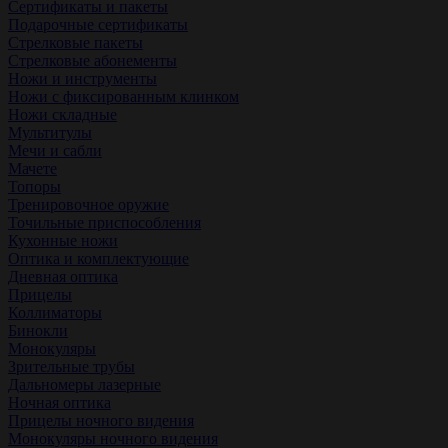
Сертификаты и пакеты
Подарочные сертификаты
Стрелковые пакеты
Стрелковые абонементы
Ножи и инструменты
Ножи с фиксированным клинком
Ножи складные
Мультитулы
Мечи и сабли
Мачете
Топоры
Тренировочное оружие
Точильные приспособления
Кухонные ножи
Оптика и комплектующие
Дневная оптика
Прицелы
Коллиматоры
Бинокли
Монокуляры
Зрительные трубы
Дальномеры лазерные
Ночная оптика
Прицелы ночного видения
Монокуляры ночного видения