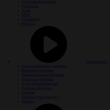
Сигнально-шумовое
Арбалеты
Луки
ММГ
Страйкбол
Рогатки
Боеприпасы
Гладкоствольные патроны
Нарезные патроны
Травматические патроны
Холостые патроны
Пули пневматические
Патроны Флобера
Стрелы
Гильзы-однострел: Б/у
Пороха