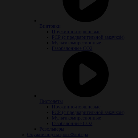
Винтовки
Пружинно-поршневые
РСР (с предварительной закачкой)
Мультикомпресионные
Газобалонные СО2
Пистолеты
Пружинно-поршневые
РСР (с предварительной закачкой)
Мультикомпресионные
Газобалонные СО2
Револьверы
Оружие под патрон Флобера