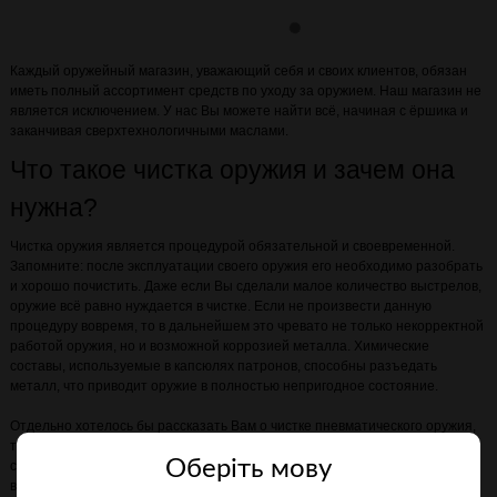
Каждый оружейный магазин, уважающий себя и своих клиентов, обязан
иметь полный ассортимент средств по уходу за оружием. Наш магазин не
является исключением. У нас Вы можете найти всё, начиная с ёршика и
заканчивая сверхтехнологичными маслами.
Что такое чистка оружия и зачем она
нужна?
Чистка оружия является процедурой обязательной и своевременной.
Запомните: после эксплуатации своего оружия его необходимо разобрать
и хорошо почистить. Даже если Вы сделали малое количество выстрелов,
оружие всё равно нуждается в чистке. Если не произвести данную
процедуру вовремя, то в дальнейшем это чревато не только некорректной
работой оружия, но и возможной коррозией металла. Химические
составы, используемые в капсюлях патронов, способны разъедать
металл, что приводит оружие в полностью непригодное состояние.
Отдельно хотелось бы рассказать Вам о чистке пневматического оружия,
так как она значительно отличается от чистки огнестрельного. Со своей
Оберiть мову
стороны мы не рекомендуем нашим клиентам слишком часто, без
видимого повода чистить свою пневматику, и, тем более, самостоятельно