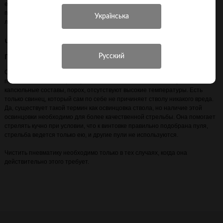
её разбирать. Большинство моделей пневматического оружия не
приспособлены к частой разборке и сборке, особенно в руках неопытного
любителя.
Что не используют при стрельбе из
пневматики?
Ствол пневматической винтовки или пистолета также не нуждается в
постоянной чистке. При стрельбе из пневматики не используются
капсюльные составы, порох, отсутствуют высокие температуры. Есть
только свинец, который сам по себе не причиняет стволу никакого вреда.
Да, существует такой термин как освинцовка ствола, но наличие этой
освинцовки необходимо для более качественной стрельбы. Она помогает
стрелять кучно при условии, что к винтовке правильно подобрана пуля,
стрельба ведется только ею, и другие пули не используются.
Чистить пневматику необходимо только в тех случаях, когда она
действительно этого требует.