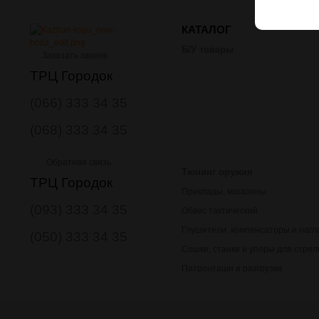
КАТАЛОГ
Б/У товары
Заказать звонок
ТРЦ Городок
(066) 333 34 35
(068) 333 34 35
Обратная связь
Тюнинг оружия
ТРЦ Городок
Приклады, магазины
(093) 333 34 35
Обвес тактический
Глушители, компенсаторы и нагл
(050) 333 34 35
Сошки, станки и упоры для стре
Патронташи и разгрузки