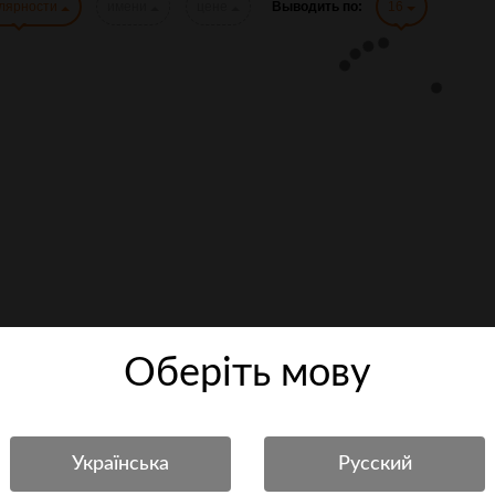
лярности
имени
цене
Выводить по:
16
Оберiть мову