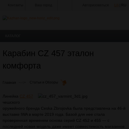
Контакты
Ваш город
Авторизоваться
UA
| RU
Тир
Мастерская
КАТАЛОГ
Доставка
Оплата
Карабин CZ 457 эталон
Акции
комфорта
Статьи
и
Новости
Главная
Статьи и Обзоры
Производители
Линейка
CZ 457
О
чешского
Компании
оружейного бренда Ceska Zbrojovka была представлена на 46-й
Галерея
выставке IWA в марте 2019 года. Базой для нее стала
проверенная временем основа серий CZ 452 и 455 — с
последней новая модель даже имеет совместимость магазинов