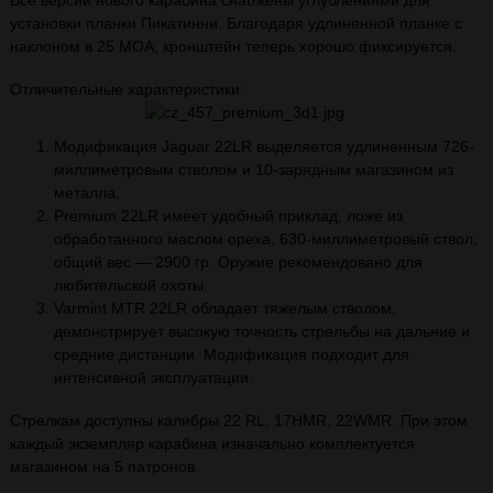
Все версии нового карабина снабжены углублениями для
установки планки Пикатинни. Благодаря удлиненной планке с
наклоном в 25 МОА, кронштейн теперь хорошо фиксируется.
Отличительные характеристики:
Модификация Jaguar 22LR выделяется удлиненным 726-
миллиметровым стволом и 10-зарядным магазином из
металла.
Premium 22LR имеет удобный приклад, ложе из
обработанного маслом ореха, 630-миллиметровый ствол,
общий вес — 2900 гр. Оружие рекомендовано для
любительской охоты.
Varmint MTR 22LR обладает тяжелым стволом,
демонстрирует высокую точность стрельбы на дальние и
средние дистанции. Модификация подходит для
интенсивной эксплуатации.
Стрелкам доступны калибры 22 RL, 17HMR, 22WMR. При этом
каждый экземпляр карабина изначально комплектуется
магазином на 5 патронов.