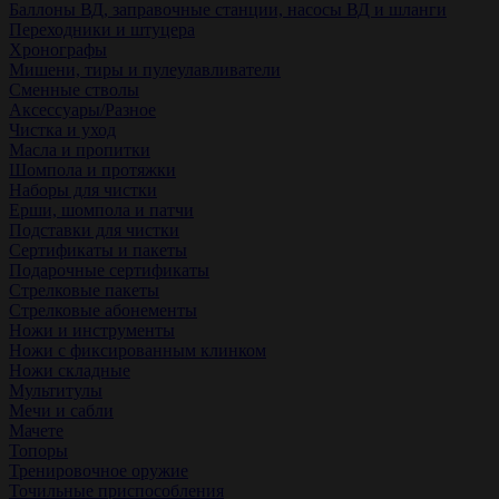
Баллоны ВД, заправочные станции, насосы ВД и шланги
Переходники и штуцера
Хронографы
Мишени, тиры и пулеулавливатели
Сменные стволы
Аксессуары/Разное
Чистка и уход
Масла и пропитки
Шомпола и протяжки
Наборы для чистки
Ерши, шомпола и патчи
Подставки для чистки
Сертификаты и пакеты
Подарочные сертификаты
Стрелковые пакеты
Стрелковые абонементы
Ножи и инструменты
Ножи с фиксированным клинком
Ножи складные
Мультитулы
Мечи и сабли
Мачете
Топоры
Тренировочное оружие
Точильные приспособления