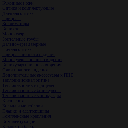
Кухонные ножи
Оптика и комплектующие
Дневная оптика
Прицелы
Коллиматоры
Бинокли
Монокуляры
Зрительные трубы
Дальномеры лазерные
Ночная оптика
Прицелы ночного видения
Монокуляры ночного видения
Бинокуляры ночного видения
Очки ночного видения
Дополнительные акссесуары к ПНВ
Тепловизионная оптика
Тепловизионные прицелы
Тепловизионные бинокуляры
Тепловизионные монокуляры
Крепления
Кольца и моноблоки
Планки и адаптершины
Комплексные крепления
Комплектующие
Крышки и бленды