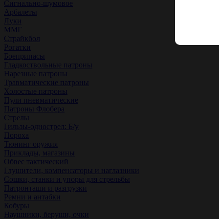
Сигнально-шумовое
Арбалеты
Луки
ММГ
Страйкбол
Рогатки
Боеприпасы
Гладкоствольные патроны
Нарезные патроны
Травматические патроны
Холостые патроны
Пули пневматические
Патроны Флобера
Стрелы
Гильзы-однострел: Б/у
Пороха
Тюнинг оружия
Приклады, магазины
Обвес тактический
Глушители, компенсаторы и наглазники
Сошки, станки и упоры для стрельбы
Патронташи и разгрузки
Ремни и антабки
Кобуры
Наушники, беруши, очки