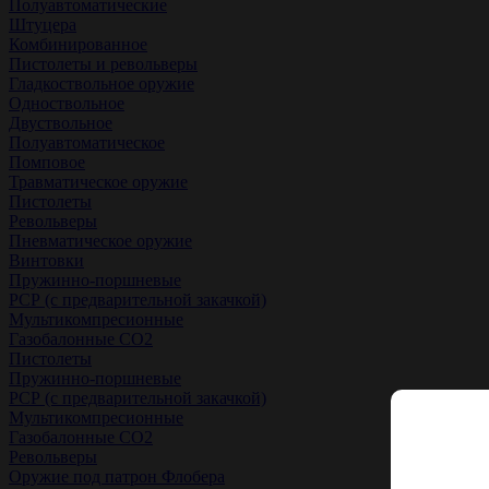
Полуавтоматические
Штуцера
Комбинированное
Пистолеты и револьверы
Гладкоствольное оружие
Одноствольное
Двуствольное
Полуавтоматическое
Помповое
Травматическое оружие
Пистолеты
Револьверы
Пневматическое оружие
Винтовки
Пружинно-поршневые
РСР (с предварительной закачкой)
Мультикомпресионные
Газобалонные СО2
Пистолеты
Пружинно-поршневые
РСР (с предварительной закачкой)
Мультикомпресионные
Газобалонные СО2
Револьверы
Оружие под патрон Флобера