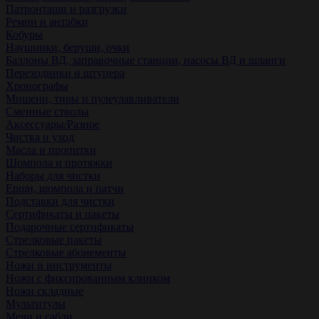
Патронташи и разгрузки
Ремни и антабки
Кобуры
Наушники, беруши, очки
Баллоны ВД, заправочные станции, насосы ВД и шланги
Переходники и штуцера
Хронографы
Мишени, тиры и пулеулавливатели
Сменные стволы
Аксессуары/Разное
Чистка и уход
Масла и пропитки
Шомпола и протяжки
Наборы для чистки
Ерши, шомпола и патчи
Подставки для чистки
Сертификаты и пакеты
Подарочные сертификаты
Стрелковые пакеты
Стрелковые абонементы
Ножи и инструменты
Ножи с фиксированным клинком
Ножи складные
Мультитулы
Мечи и сабли