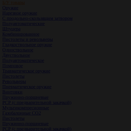
Б/У товары
Оружие
Нарезное оружие
С продольно-скользящим затвором
Полуавтоматические
Штуцера
Комбинированное
Пистолеты и револьверы
Гладкоствольное оружие
Одноствольное
Двуствольное
Полуавтоматическое
Помповое
Травматическое оружие
Пистолеты
Револьверы
Пневматическое оружие
Винтовки
Пружинно-поршневые
РСР (с предварительной закачкой)
Мультикомпресионные
Газобалонные СО2
Пистолеты
Пружинно-поршневые
РСР (с предварительной закачкой)