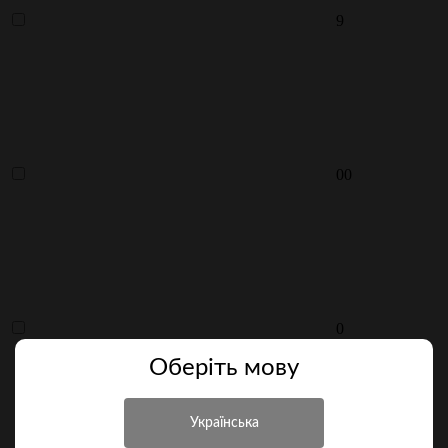
9
00
0
Оберiть мову