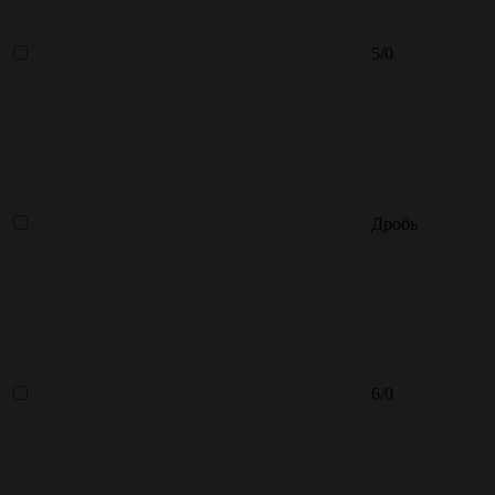
5/0
Дробь
6/0