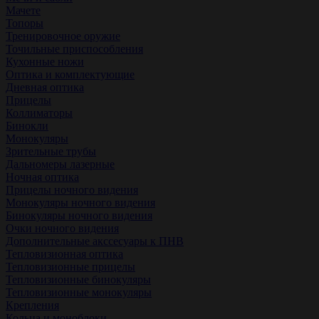
Мачете
Топоры
Тренировочное оружие
Точильные приспособления
Кухонные ножи
Оптика и комплектующие
Дневная оптика
Прицелы
Коллиматоры
Бинокли
Монокуляры
Зрительные трубы
Дальномеры лазерные
Ночная оптика
Прицелы ночного видения
Монокуляры ночного видения
Бинокуляры ночного видения
Очки ночного видения
Дополнительные акссесуары к ПНВ
Тепловизионная оптика
Тепловизионные прицелы
Тепловизионные бинокуляры
Тепловизионные монокуляры
Крепления
Кольца и моноблоки