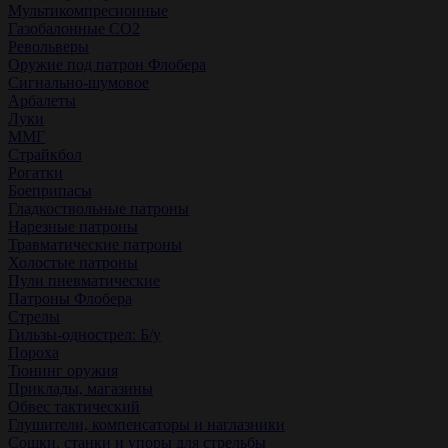
Мультикомпресионные
Газобалонные СО2
Револьверы
Оружие под патрон Флобера
Сигнально-шумовое
Арбалеты
Луки
ММГ
Страйкбол
Рогатки
Боеприпасы
Гладкоствольные патроны
Нарезные патроны
Травматические патроны
Холостые патроны
Пули пневматические
Патроны Флобера
Стрелы
Гильзы-однострел: Б/у
Пороха
Тюнинг оружия
Приклады, магазины
Обвес тактический
Глушители, компенсаторы и наглазники
Сошки, станки и упоры для стрельбы