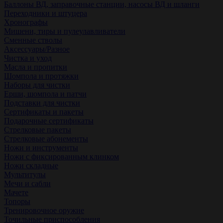
Баллоны ВД, заправочные станции, насосы ВД и шланги
Переходники и штуцера
Хронографы
Мишени, тиры и пулеулавливатели
Сменные стволы
Аксессуары/Разное
Чистка и уход
Масла и пропитки
Шомпола и протяжки
Наборы для чистки
Ерши, шомпола и патчи
Подставки для чистки
Сертификаты и пакеты
Подарочные сертификаты
Стрелковые пакеты
Стрелковые абонементы
Ножи и инструменты
Ножи с фиксированным клинком
Ножи складные
Мультитулы
Мечи и сабли
Мачете
Топоры
Тренировочное оружие
Точильные приспособления