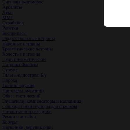
Сигнально-шумовое
Арбалеты
Луки
ММГ
Страйкбол
Рогатки
Боеприпасы
Гладкоствольные патроны
Нарезные патроны
Травматические патроны
Холостые патроны
Пули пневматические
Патроны Флобера
Стрелы
Гильзы-однострел: Б/у
Пороха
Тюнинг оружия
Приклады, магазины
Обвес тактический
Глушители, компенсаторы и наглазники
Сошки, станки и упоры для стрельбы
Патронташи и разгрузки
Ремни и антабки
Кобуры
Наушники, беруши, очки