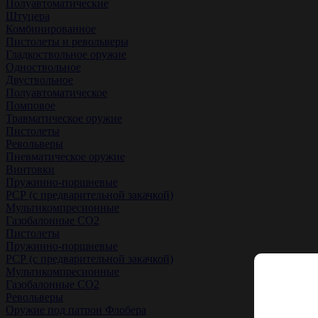
Полуавтоматические
Штуцера
Комбинированное
Пистолеты и револьверы
Гладкоствольное оружие
Одноствольное
Двуствольное
Полуавтоматическое
Помповое
Травматическое оружие
Пистолеты
Револьверы
Пневматическое оружие
Винтовки
Пружинно-поршневые
РСР (с предварительной закачкой)
Мультикомпресионные
Газобалонные СО2
Пистолеты
Пружинно-поршневые
РСР (с предварительной закачкой)
Мультикомпресионные
Газобалонные СО2
Револьверы
Оружие под патрон Флобера