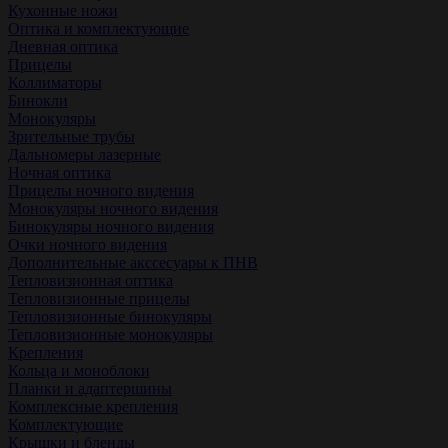
Кухонные ножи
Оптика и комплектующие
Дневная оптика
Прицелы
Коллиматоры
Бинокли
Монокуляры
Зрительные трубы
Дальномеры лазерные
Ночная оптика
Прицелы ночного видения
Монокуляры ночного видения
Бинокуляры ночного видения
Очки ночного видения
Дополнительные акссесуары к ПНВ
Тепловизионная оптика
Тепловизионные прицелы
Тепловизионные бинокуляры
Тепловизионные монокуляры
Крепления
Кольца и моноблоки
Планки и адаптершины
Комплексные крепления
Комплектующие
Крышки и бленды