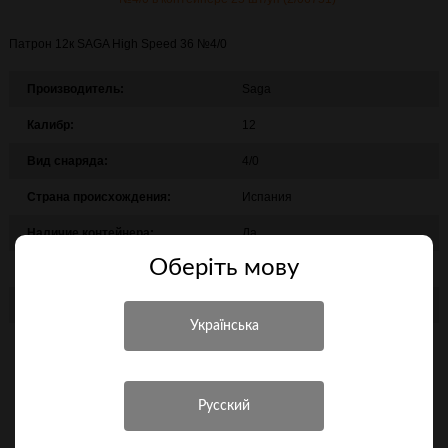
Патрон 12к SAGA High Speed 36 №4/0
Производитель:
Saga
Калибр:
12
Вид снаряда:
4/0
Страна происхождения:
Испания
Наличие контейнера:
Да
Оберiть мову
Объект охоты:
Лиса, дрофа, гусь, коза, волк
Упаковка:
25 шт/уп
23 грн.
Сообщить о поступлении