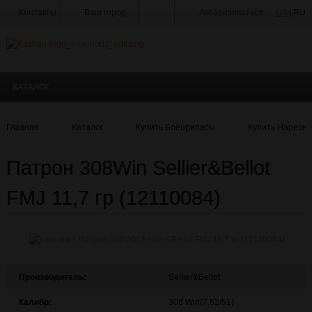
Контакты
Ваш город
Авторизоваться
UA
| RU
Тир
Мастерская
КАТАЛОГ
Доставка
Оплата
Главная
Каталог
Купить Боеприпасы
Купить Нарезн
Акции
Патрон 308Win Sellier&Bellot
Статьи
и
Новости
FMJ 11,7 гр (12110084)
Производители
О
Компании
Галерея
Производитель:
Sellier&Bellot
Калибр:
308 Win(7,62/51)