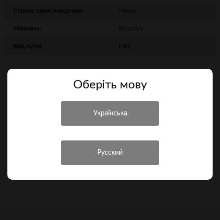
Страна происхождения:
Чехия
Упаковка:
50 шт/уп
Вид пули:
FMJ
66,50 грн.
Оберiть мову
В корзину
Купить в 1 клик
Сравнить