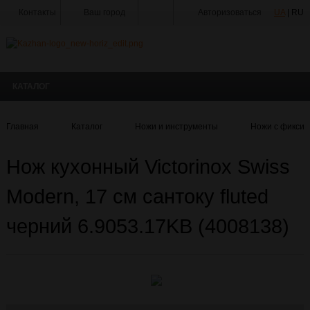
Контакты
Ваш город
Авторизоваться
UA
| RU
Тир
Мастерская
КАТАЛОГ
Доставка
Оплата
Главная
Каталог
Ножи и инструменты
Ножи с фиксир
Акции
Нож кухонный Victorinox Swiss
Статьи
и
Новости
Modern, 17 см сантоку fluted
Производители
черний 6.9053.17KB (4008138)
О
Компании
Галерея