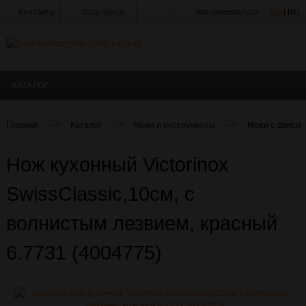
Контакты
Ваш город
Авторизоваться
UA
| RU
Тир
Мастерская
КАТАЛОГ
Доставка
Оплата
Главная
Каталог
Ножи и инструменты
Ножи с фиксир
Акции
Нож кухонный Victorinox
Статьи
и
Новости
SwissClassic,10см, с
Производители
волнистым лезвием, красный
О
Компании
6.7731 (4004775)
Галерея