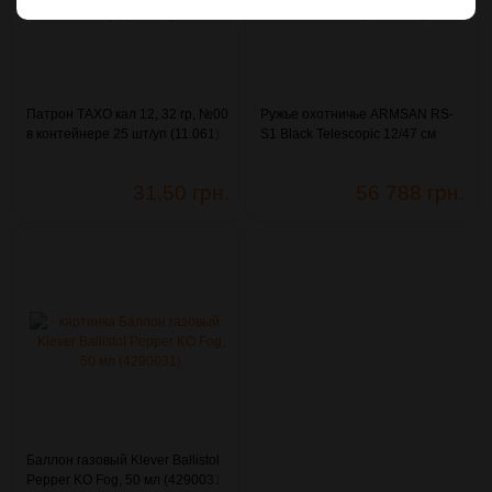
Патрон ТАХО кал 12, 32 гр, №00
Ружье охотничье ARMSAN RS-
в контейнере 25 шт/уп (11.061)
S1 Black Telescopic 12/47 см
(2005532)
31,50 грн.
56 788 грн.
Баллон газовый Klever Ballistol
Pepper KO Fog, 50 мл (4290031)