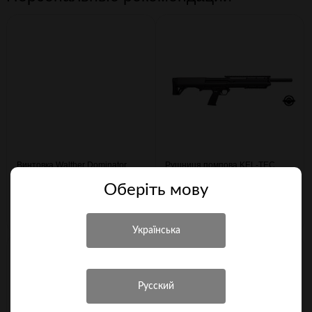
Винтовка Walther Dominator
Рушниця помпова KEL-TEC
1250 + прицел 8-32х56
12/76 Black KSG BLK (2000605)
Оберiть мову
19 500 грн.
82 192 грн.