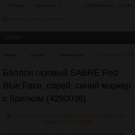
Контакты
Ваш город
Авторизоваться
UA
| RU
Тир
Мастерская
КАТАЛОГ
Доставка
Оплата
Главная
Каталог
Самооборона
Баллон газовый SABRE
Акции
Баллон газовый SABRE Red
Статьи
и
Новости
Blue Face, спрей, синий маркер
Производители
с брелком (4290036)
О
Компании
Галерея