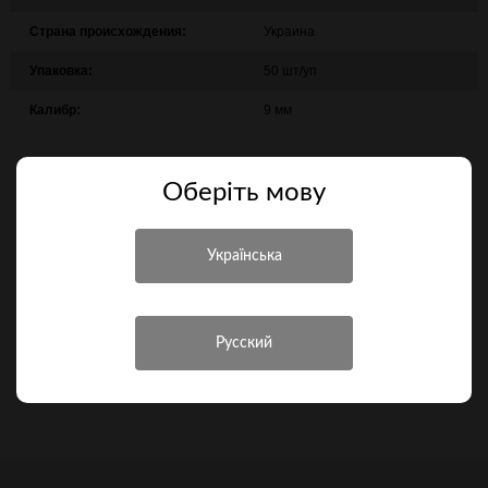
Страна происхождения:
Украина
Упаковка:
50 шт/уп
Калибр:
9 мм
22,50 грн.
Оберiть мову
В корзину
Купить в 1 клик
Сравнить