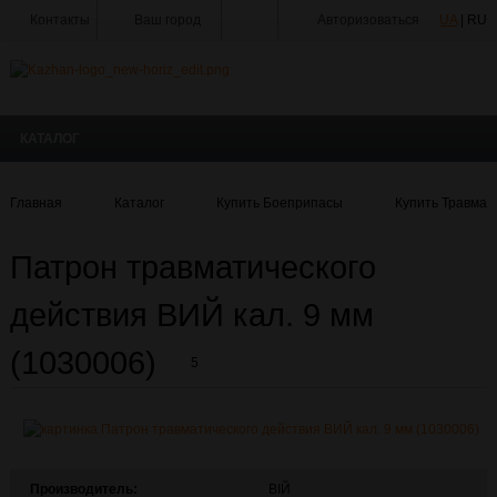
Контакты
Ваш город
Авторизоваться
UA
| RU
Тир
Мастерская
КАТАЛОГ
Доставка
Оплата
Главная
Каталог
Купить Боеприпасы
Купить Травмат
Акции
Патрон травматического
Статьи
и
Новости
действия ВИЙ кал. 9 мм
Производители
(1030006)
5
О
Компании
Галерея
Производитель:
ВІЙ