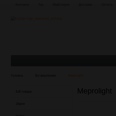
Контакти
Тир
Майстерня
Доставка
Оплата
Про компанію
Галерея
Головна
Всі виробники
Meprolight
Meprolight
Б/В товари
Зброя
Набої