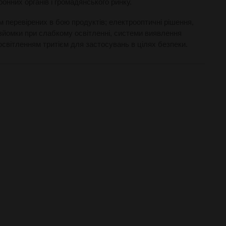
онних органів і громадянського ринку.
м перевірених в бою продуктів; електрооптичні рішення,
 зйомки при слабкому освітленні, системи виявлення
 з освітленням тритієм для застосувань в цілях безпеки.