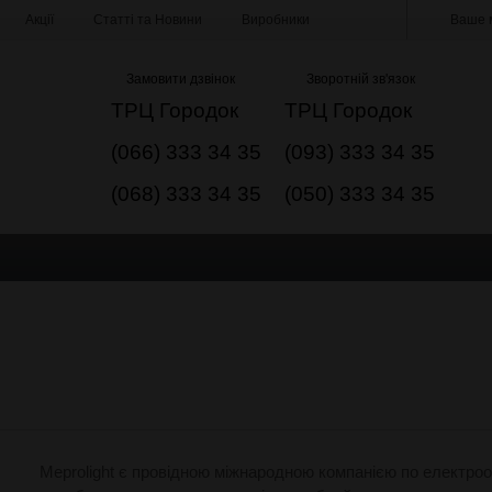
Акції
Статті та Новини
Виробники
Ваше м
Замовити дзвінок
Зворотній зв'язок
ТРЦ Городок
ТРЦ Городок
(066) 333 34 35
(093) 333 34 35
(068) 333 34 35
(050) 333 34 35
Meprolight є провідною міжнародною компанією по електроо