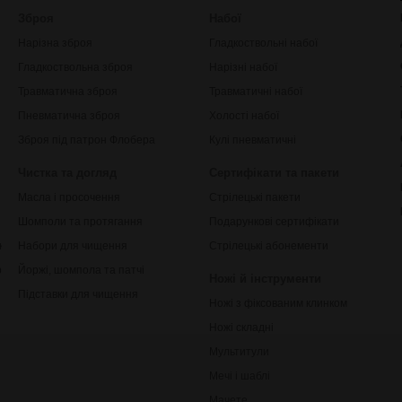
Зброя
Набої
Нарізна зброя
Гладкоствольні набої
Гладкоствольна зброя
Нарізні набої
Травматична зброя
Травматичні набої
Пневматична зброя
Холості набої
Зброя під патрон Флобера
Кулі пневматичні
Чистка та догляд
Сертифікати та пакети
Масла і просочення
Стрілецькі пакети
Шомполи та протягання
Подарункові сертифікати
ки
Набори для чищення
Стрілецькі абонементи
рільби
Йоржі, шомпола та патчі
Ножі й інструменти
Підставки для чищення
Ножі з фіксованим клинком
Ножі складні
Мультитули
Мечі і шаблі
Мачете