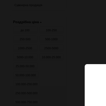
Сувенірна продукція
Роздрібна ціна
до 100
100-250
250-500
500-1000
1000-2500
2500-5000
5000-10.000
10.000-25.000
25.000-50.000
50.000-100.000
100.000-250.000
250.000-500.000
500.000-750.000