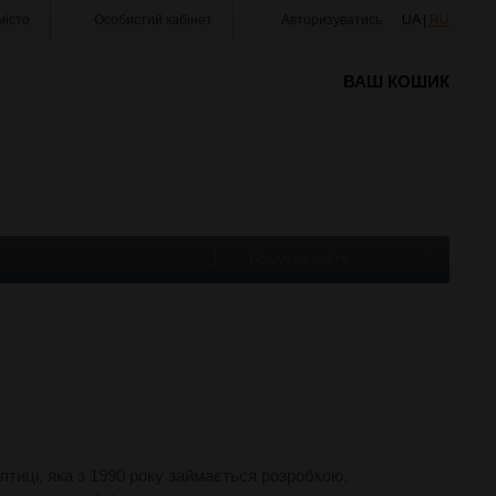
істо
Особистий кабінет
Авторизуватись
UA |
RU
ВАШ КОШИК
птиці, яка з 1990 року займається розробкою,