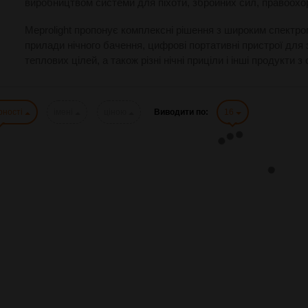
виробництвом системи для піхоти, збройних сил, правоохор
Meprolight пропонує комплексні рішення з широким спектро
прилади нічного бачення, цифрові портативні пристрої для
теплових цілей, а також різні нічні приціли і інші продукти
рності
імені
ціною
Виводити по:
16