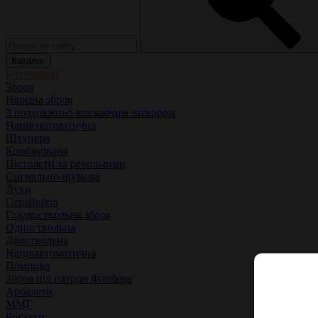
Каталог
Б/В товари
Зброя
Нарізна зброя
З поздовжньо-ковзаючим затвором
Напівавтоматична
Штуцера
Комбінована
Пістолети та револьвери
Сигнально-шумова
Луки
Страйкбол
Гладкоствольна зброя
Одноствольна
Двоствольна
Напівавтоматична
Помпова
Зброя під патрон Флобера
Арбалети
ММГ
Рогатки