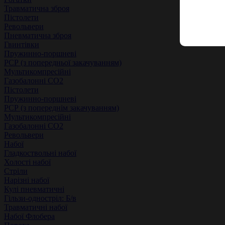
Травматична зброя
Пістолети
Револьвери
Пневматична зброя
Гвинтівки
Пружинно-поршневі
РСР (з попередньої закачуванням)
Мультикомпресійні
Газобалонні СО2
Пістолети
Пружинно-поршневі
РСР (з попереднім закачуванням)
Мультикомпресійні
Газобалонні СО2
Револьвери
Набої
Гладкоствольні набої
Холості набої
Стріли
Нарізні набої
Кулі пневматичні
Гільзи-одностріл: Б/в
Травматичні набої
Набої Флобера