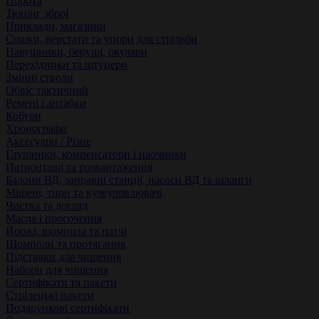
Пороха
Тюнінг зброї
Приклади, магазини
Сошки, верстати та упори для стрільби
Навушники, беруші, окуляри
Перехідники та штуцери
Змінні стволи
Обвіс тактичний
Ремені і антабки
Кобури
Хронографи
Аксесуари / Різне
Глушники, компенсатори і наочники
Патронташі та розвантаження
Балони ВД, заправні станції, насоси ВД та шланги
Мішені, тири та кулеуловлювачі
Чистка та догляд
Масла і просочення
Йоржі, шомпола та патчі
Шомполи та протягання
Підставки для чищення
Набори для чищення
Сертифікати та пакети
Стрілецькі пакети
Подарункові сертифікати