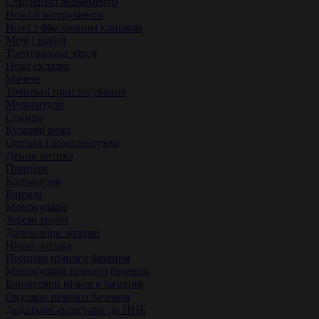
Стрілецькі абонементи
Ножі й інструменти
Ножі з фіксованим клинком
Мечі і шаблі
Тренувальна зброя
Ножі складні
Мачете
Точильні пристосування
Мультитули
Сокири
Кухонні ножі
Оптика і комплектуючі
Денна оптика
Приціли
Коліматори
Біноклі
Монокуляри
Зорові труби
Далекоміри лазерні
Нічна оптика
Приціли нічного бачення
Монокуляри нічного бачення
Бінокуляри нічного бачення
Окуляри нічного бачення
Додаткові аксесуари до ПНБ