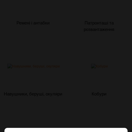
Ремені і антабки
Патронташі та
розвантаження
Навушники, беруші, окуляри
Кобури