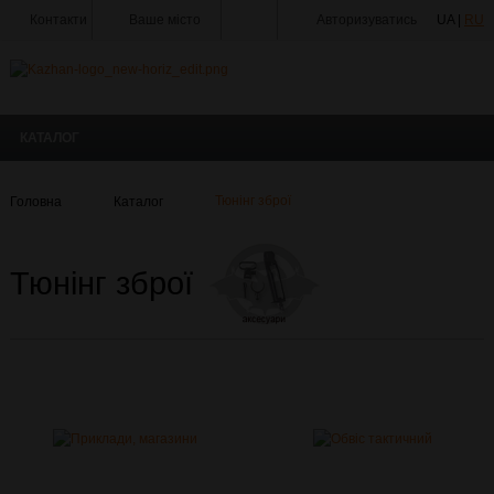
Контакти
Ваше місто
Авторизуватись
UA |
RU
Тир
Майстерня
КАТАЛОГ
Доставка
Оплата
Головна
Каталог
Тюнінг зброї
Акції
Статті
Тюнінг зброї
та
Новини
Виробники
Про
компанію
Галерея