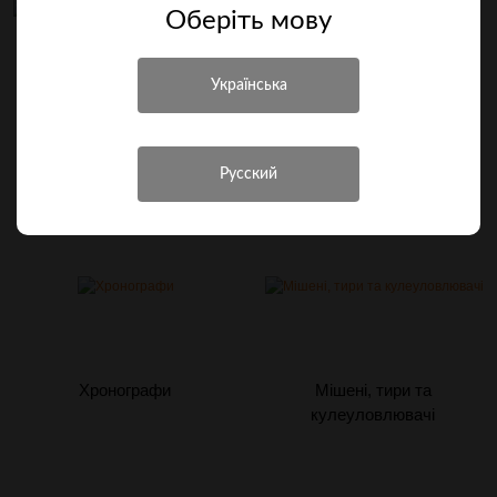
Оберiть мову
Балони ВД, заправні станції,
Перехідники та штуцери
насоси ВД та шланги
Хронографи
Мішені, тири та
кулеуловлювачі