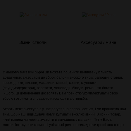
Змінні стволи
Аксесуари / Різне
У нашому магазині зброї Ви можете побачити величезну кількість
додаткових аксесуарів до зброї: балони високого тиску, заправні станції,
перехідники, шланги, магазини, мішені, сошки, глушники
(саундмодератори), верстати, моноподи, біподи, ремені та багато
іншого. Ці доповнення дозволять Вам повністю укомплектувати свою
зброю і отримати справжню насолоду від стрільби.
Асортимент аксесуарів у нас регулярно поповнюється, і ми працюємо над
тим, щоб наші відвідувачі могли купувати ексклюзивний і якісний товар,
який навряд чи можна зустріти в звичайному магазині. Тут у Вас є
можливість купити корисні і унікальні речі, не викидаючи гроші «на вітер».