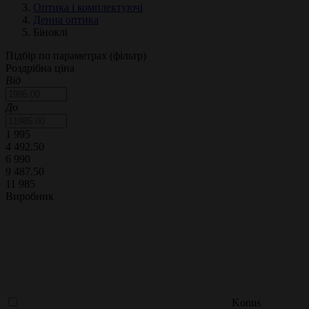
Оптика і комплектуючі
Денна оптика
Біноклі
Підбір по параметрах (фільтр)
Роздрібна ціна
Від
До
1 995
4 492.50
6 990
9 487.50
11 985
Виробник
Konus