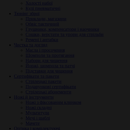
Холості набої
Кулі пневматичні
Тюнінг зброї
Приклади, магазини
Обвіс тактичний
Глушники, компенсатори і наочники
Сошки, верстати та упори для стрільби
Ремені і антабки
Чистка та догляд
Масла і просочення
Шомполи та протягання
Набори для чищення
Йоржі, шомпола та патчі
Підставки для чищення
Сертифікати та пакети
Стрілецькі пакети
Подарункові сертифікати
Стрілецькі абонементи
Ножі й інструменти
Ножі з фіксованим клинком
Ножі складні
Мультитули
Мечі і шаблі
Мачете
Оптика і комплектуючі