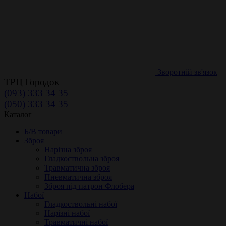
Зворотній зв'язок
ТРЦ Городок
(093) 333 34 35
(050) 333 34 35
Каталог
Б/В товари
Зброя
Нарізна зброя
Гладкоствольна зброя
Травматична зброя
Пневматична зброя
Зброя під патрон Флобера
Набої
Гладкоствольні набої
Нарізні набої
Травматичні набої