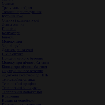
Сокири
Тренувальна зброя
Точильні пристосування
Кухонні ножі
Оптика і комплектуючі
Денна оптика
Приціли
Коліматори
Біноклі
Монокуляри
Зорові труби
Далекоміри лазерні
Нічна оптика
Приціли нічного бачення
Монокуляри нічного бачення
Бінокуляри нічного бачення
Окуляри нічного бачення
Додаткові аксесуари до ПНБ
Тепловізійна оптика
Тепловізійні приціли
Тепловізійні бінокуляри
Тепловізійні монокуляри
Кріплення
Кільця та моноблоки
Планки та адаптершини