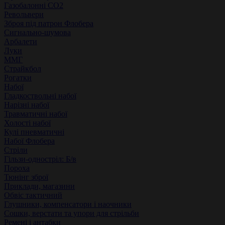
Газобалонні СО2
Револьвери
Зброя під патрон Флобера
Сигнально-шумова
Арбалети
Луки
ММГ
Страйкбол
Рогатки
Набої
Гладкоствольні набої
Нарізні набої
Травматичні набої
Холості набої
Кулі пневматичні
Набої Флобера
Стріли
Гільзи-одностріл: Б/в
Пороха
Тюнінг зброї
Приклади, магазини
Обвіс тактичний
Глушники, компенсатори і наочники
Сошки, верстати та упори для стрільби
Ремені і антабки