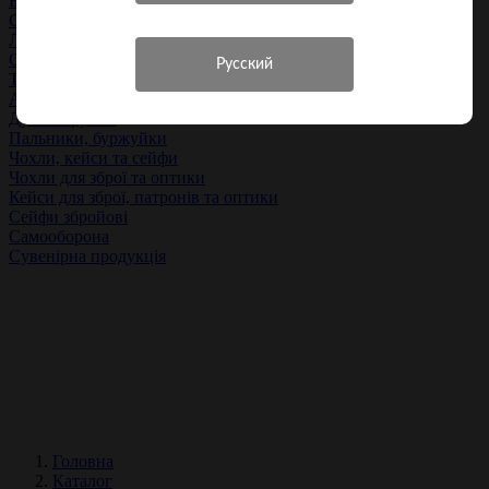
Білизна та аксесуари
Спорядження та туризм
Ліхтарі та комплектуючі
Спорядження
Туризм та кемпінг
Активний відпочинок
Духові трубки
Пальники, буржуйки
Чохли, кейси та сейфи
Чохли для зброї та оптики
Кейси для зброї, патронів та оптики
Сейфи збройові
Самооборона
Сувенірна продукція
Головна
Каталог