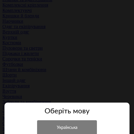
Комплексні кріплення
Комплектуючі
Кришки й бленди
Наочники
Одяг та екіпірування
Верхній одяг
Куртки
Костюми
Пуловери та светри
Піджаки і жилети
Сорочки та теніски
Футболки
Штани й комбінізони
Шорти
Інший одяг
Екіпірування
Взуття
Черевики
Заброди та комбінезони
Гумові чоботи
Оберiть мову
Чоботи
Кросівки
Сандалі
Інше взуття