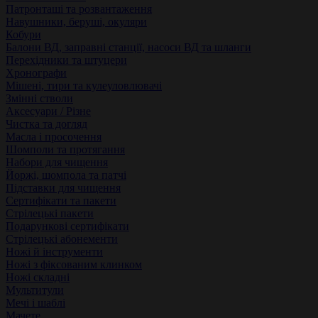
Патронташі та розвантаження
Навушники, беруші, окуляри
Кобури
Балони ВД, заправні станції, насоси ВД та шланги
Перехідники та штуцери
Хронографи
Мішені, тири та кулеуловлювачі
Змінні стволи
Аксесуари / Різне
Чистка та догляд
Масла і просочення
Шомполи та протягання
Набори для чищення
Йоржі, шомпола та патчі
Підставки для чищення
Сертифікати та пакети
Стрілецькі пакети
Подарункові сертифікати
Стрілецькі абонементи
Ножі й інструменти
Ножі з фіксованим клинком
Ножі складні
Мультитули
Мечі і шаблі
Мачете