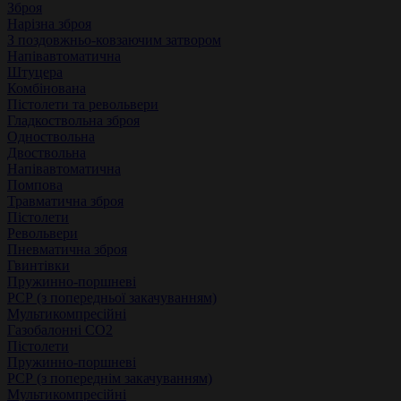
Зброя
Нарізна зброя
З поздовжньо-ковзаючим затвором
Напівавтоматична
Штуцера
Комбінована
Пістолети та револьвери
Гладкоствольна зброя
Одноствольна
Двоствольна
Напівавтоматична
Помпова
Травматична зброя
Пістолети
Револьвери
Пневматична зброя
Гвинтівки
Пружинно-поршневі
РСР (з попередньої закачуванням)
Мультикомпресійні
Газобалонні СО2
Пістолети
Пружинно-поршневі
РСР (з попереднім закачуванням)
Мультикомпресійні