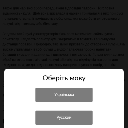
Також для нарізної зброї передбачені відповідні патрони. Їх головна
відмінність - куля. Щоб вона врізалася в нарізи і трималася в них при русі
по каналу ствола, її поміщають в оболонку, яка може бути виготовлена ​​з
латуні, міді, томпаку або біметалу.
Завдяки такій пулі у конструкторів з'явилася можливість збільшувати
початкову швидкість польоту кулі, зберігаючи її точність і збільшуючи
дистанції поразки. Природно, такі зміни призвели до створення гільзи, яка
зможе утримувати в собі більш швидко палаючий порох і нагнітати
більший тиск для надання кулі швидкості і потужності. Гільзи для нарізної
зброї виготовляють зі сталі, латуні або міді, на відміну від патронів для
гладкоствола, де до недавнього часу використовувався папір, а потім -
пластик.
Оберiть мову
Всі ці відмінності технологічно набагато більш затратні, відповідно, ціни на
болтові карабіни відрізняються від вартості гладкоствольної зброї.
Болтової карабін є найдоступнішим, надійним і точним зразком нарізної
зброї. Даний вид карабіна дозволяє мисливцеві робити постріл практично
при будь-яких погодних умовах, а простота механізму мінімізує ймовірність
поломки і виходу з ладу.
Купити болтовий карабін в Україні