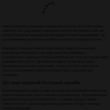
Нарізний карабін з поздовжньо-ковзаючим затвором, він же «болтовик»,
з'явився в 1832 році завдяки німецькому конструктору Бернеру, який зміг
створити найбільш працездатну гвинтівку для потреб німецької армії. Це
стало можливим завдяки зростаючим технологій та уніфікації патронів.
Можливості і перевага нарізної зброї перед гладкоствольною були
помічені ще в XVI столітті, але через відсутність можливості
стандартизації і правильних патронів виробництво стало доступним тільки
в середині XIX століття. До закінчення Другої світової дана зброя
вироблялося тільки для потреб армії. І лише після 40-х років почали
з'являтися екземпляри нарізної болтового зброї, призначені для
полювання.
Що таке нарізний болтовий карабін
Основна відмінність нарізної зброї від гладкоствольної помітно вже в назві.
Нарізний карабін має ствол з нарізами всередині нього. За допомогою цих
нарізів куля розкручується при вильоті зі стовбура, що дає їй кращу
стійкість в польоті, збільшує дистанцію прицільної стрільби і підвищує
точність попадання.