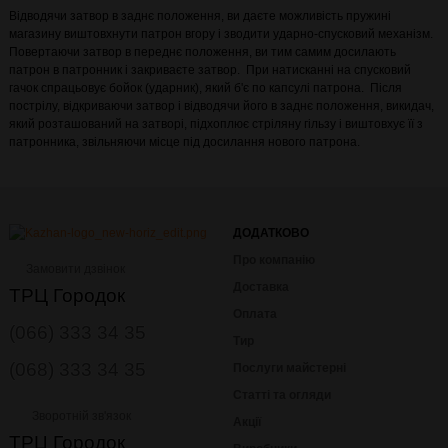
Відводячи затвор в заднє положення, ви даєте можливість пружині
магазину виштовхнути патрон вгору і зводити ударно-спусковий механізм.
Повертаючи затвор в переднє положення, ви тим самим досилають
патрон в патронник і закриваєте затвор. При натисканні на спусковий
гачок спрацьовує бойок (ударник), який б'є по капсулі патрона. Після
пострілу, відкриваючи затвор і відводячи його в заднє положення, викидач,
який розташований на затворі, підхоплює стріляну гільзу і виштовхує її з
патронника, звільняючи місце під досилання нового патрона.
ДОДАТКОВО
Про компанію
Замовити дзвінок
Доставка
ТРЦ Городок
Оплата
(066) 333 34 35
Тир
(068) 333 34 35
Послуги майстерні
Статті та огляди
Зворотній зв'язок
Акції
ТРЦ Городок