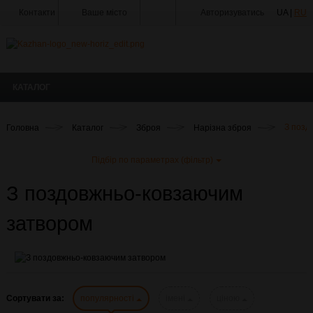
Контакти
Ваше місто
Авторизуватись
UA |
RU
Тир
Майстерня
КАТАЛОГ
Доставка
Оплата
Головна
Каталог
Зброя
Нарізна зброя
З позд
Акції
Підбір по параметрах (фільтр)
Статті
та
З поздовжньо-ковзаючим
Новини
Виробники
затвором
Про
компанію
Галерея
Сортувати за:
популярності
імені
ціною