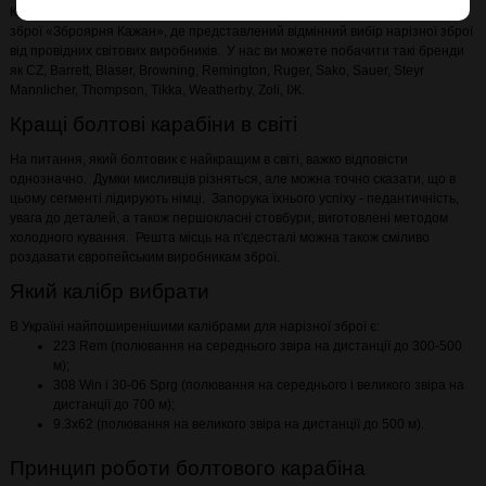
Купити болтової карабін в Києві і Україні ви можете в нашому магазині
зброї «Зброярня Кажан», де представлений відмінний вибір нарізної зброї
від провідних світових виробників. У нас ви можете побачити такі бренди
як CZ, Barrett, Blaser, Browning, Remington, Ruger, Sako, Sauer, Steyr
Mannlicher, Thompson, Tikka, Weatherby, Zoli, ІЖ.
Кращі болтові карабіни в світі
На питання, який болтовик є найкращим в світі, важко відповісти
однозначно. Думки мисливців різняться, але можна точно сказати, що в
цьому сегменті лідирують німці. Запорука їхнього успіху - педантичність,
увага до деталей, а також першокласні стовбури, виготовлені методом
холодного кування. Решта місць на п'єдесталі можна також сміливо
роздавати європейським виробникам зброї.
Який калібр вибрати
В Україні найпоширенішими калібрами для нарізної зброї є:
223 Rem (полювання на середнього звіра на дистанції до 300-500
м);
308 Win і 30-06 Sprg (полювання на середнього і великого звіра на
дистанції до 700 м);
9.3x62 (полювання на великого звіра на дистанції до 500 м).
Принцип роботи болтового карабіна