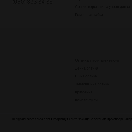
(050) 333 34 35
Сошки, верстати та упори для ст
Ремені і антабки
Оптика і комплектуючі
Денна оптика
Нічна оптика
Тепловізійна оптика
Кріплення
Комплектуючі
© digitalbusinessarea.com Інформація сайта захищена законом про авторські пр