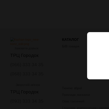
КАТАЛОГ
Б/В товари
Замовити дзвінок
ТРЦ Городок
(066) 333 34 35
(068) 333 34 35
Зворотній зв'язок
Тюнінг зброї
ТРЦ Городок
Приклади, магазини
(093) 333 34 35
Обвіс тактичний
Глушники, компенсатори і наочни