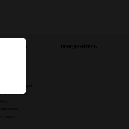
ДОДАТКОВО
ПРИЄДНУЙТЕСЬ
Про компанію
Доставка
Оплата
Тир
Послуги майстерні
Статті та огляди
Акції
Виробники
Контакти