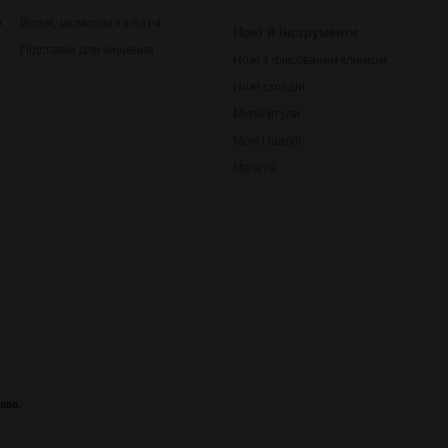
рільби
Йоржі, шомпола та патчі
Ножі й інструменти
Підставки для чищення
Ножі з фіксованим клинком
Ножі складні
Мультитули
Мечі і шаблі
Мачете
ава.