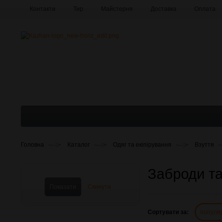
Контакти
Тир
Майстерня
Доставка
Оплата
Про компанію
Галерея
Головна
Каталог
Одяг та екіпірування
Взуття
Заброди та
Сортувати за:
популя