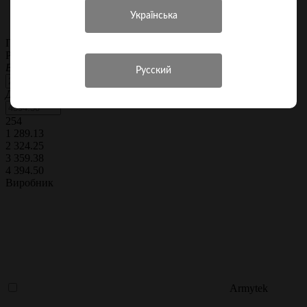
Спорядження та туризм
Ліхтарі та комплектуючі
Підбір по параметрах (фільтр)
Роздрібна ціна
Від
До
254
1 289.13
2 324.25
3 359.38
4 394.50
Виробник
Armytek