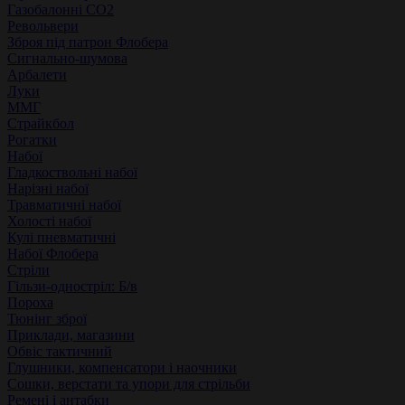
Газобалонні СО2
Револьвери
Зброя під патрон Флобера
Сигнально-шумова
Арбалети
Луки
ММГ
Страйкбол
Рогатки
Набої
Гладкоствольні набої
Нарізні набої
Травматичні набої
Холості набої
Кулі пневматичні
Набої Флобера
Стріли
Гільзи-одностріл: Б/в
Пороха
Тюнінг зброї
Приклади, магазини
Обвіс тактичний
Глушники, компенсатори і наочники
Сошки, верстати та упори для стрільби
Ремені і антабки