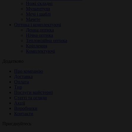
Ножі складні
Мультитули
Мечі і шаблі
Мачете
Оптика і комплектуючі
Денна оптика
Нічна оптика
Тепловізійна оптика
Кріплення
Комплектуючі
Додатково
Про компанію
Доставка
Оплата
Тир
Послуги майстерні
Статті та огляди
Акції
Виробники
Контакти
Приєднуйтесь