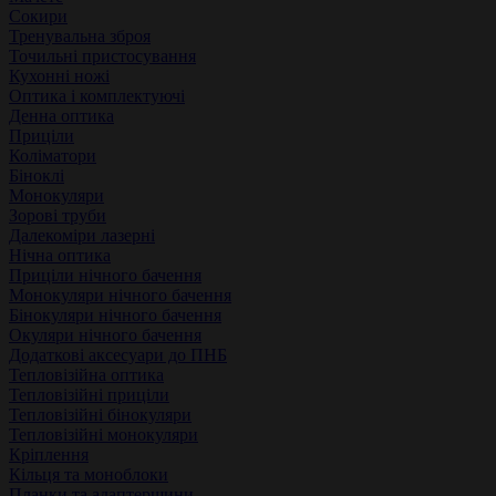
Сокири
Тренувальна зброя
Точильні пристосування
Кухонні ножі
Оптика і комплектуючі
Денна оптика
Приціли
Коліматори
Біноклі
Монокуляри
Зорові труби
Далекоміри лазерні
Нічна оптика
Приціли нічного бачення
Монокуляри нічного бачення
Бінокуляри нічного бачення
Окуляри нічного бачення
Додаткові аксесуари до ПНБ
Тепловізійна оптика
Тепловізійні приціли
Тепловізійні бінокуляри
Тепловізійні монокуляри
Кріплення
Кільця та моноблоки
Планки та адаптершини