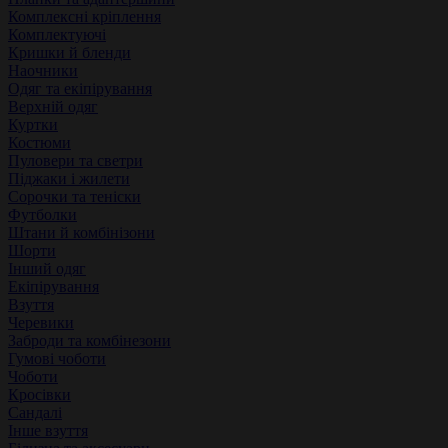
Комплексні кріплення
Комплектуючі
Кришки й бленди
Наочники
Одяг та екіпірування
Верхній одяг
Куртки
Костюми
Пуловери та светри
Піджаки і жилети
Сорочки та теніски
Футболки
Штани й комбінізони
Шорти
Інший одяг
Екіпірування
Взуття
Черевики
Заброди та комбінезони
Гумові чоботи
Чоботи
Кросівки
Сандалі
Інше взуття