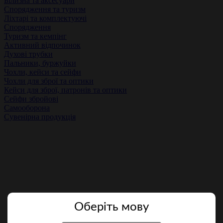
Білизна та аксесуари
Спорядження та туризм
Ліхтарі та комплектуючі
Спорядження
Туризм та кемпінг
Активний відпочинок
Духові трубки
Пальники, буржуйки
Чохли, кейси та сейфи
Чохли для зброї та оптики
Кейси для зброї, патронів та оптики
Сейфи збройові
Самооборона
Сувенірна продукція
Оберiть мову
Головна
Каталог