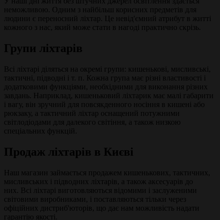
У наші дні життя без штучних джерел освітлення здається
неможливою. Одним з найбільш корисних предметів для
людини є переносний ліхтар. Це невід'ємний атрибут в житті
кожного з нас, який може стати в нагоді практично скрізь.
Групи ліхтарів
Всі ліхтарі діляться на окремі групи: кишенькові, мисливські,
тактичні, підводні і т. п. Кожна група має різні властивості і
додатковими функціями, необхідними для виконання різних
завдань. Наприклад, кишеньковий ліхтарик має малі габарити
і вагу, він зручний для повсякденного носіння в кишені або
рюкзаку, а тактичний ліхтар оснащений потужними
світлодіодами для далекого світіння, а також низкою
спеціальних функцій.
Продаж ліхтарів в Києві
Наш магазин займається продажем кишенькових, тактичних,
мисливських і підводних ліхтарів, а також аксесуарів до
них. Всі ліхтарі виготовляються відомими і заслуженими
світовими виробниками, і поставляються тільки через
офіційних дистриб'юторів, що дає нам можливість надати
гарантію якості.