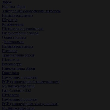
Зброя
Нарізна зброя
З поздовжньо-ковзаючим затвором
Напівавтоматична
Штуцера
Комбінована
Пістолети та револьвери
Гладкоствольна зброя
Одноствольна
Двоствольна
Напівавтоматична
Помпова
Травматична зброя
Пістолети
Револьвери
Пневматична зброя
Гвинтівки
Пружинно-поршневі
РСР (з попередньої закачуванням)
Мультикомпресійні
Газобалонні СО2
Пістолети
Пружинно-поршневі
РСР (з попереднім закачуванням)
Мультикомпресійні