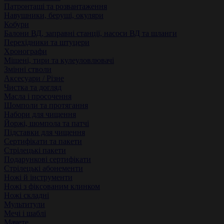
Патронташі та розвантаження
Навушники, беруші, окуляри
Кобури
Балони ВД, заправні станції, насоси ВД та шланги
Перехідники та штуцери
Хронографи
Мішені, тири та кулеуловлювачі
Змінні стволи
Аксесуари / Різне
Чистка та догляд
Масла і просочення
Шомполи та протягання
Набори для чищення
Йоржі, шомпола та патчі
Підставки для чищення
Сертифікати та пакети
Стрілецькі пакети
Подарункові сертифікати
Стрілецькі абонементи
Ножі й інструменти
Ножі з фіксованим клинком
Ножі складні
Мультитули
Мечі і шаблі
Мачете