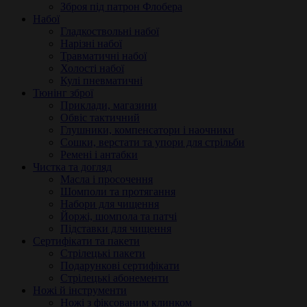
Зброя під патрон Флобера
Набої
Гладкоствольні набої
Нарізні набої
Травматичні набої
Холості набої
Кулі пневматичні
Тюнінг зброї
Приклади, магазини
Обвіс тактичний
Глушники, компенсатори і наочники
Сошки, верстати та упори для стрільби
Ремені і антабки
Чистка та догляд
Масла і просочення
Шомполи та протягання
Набори для чищення
Йоржі, шомпола та патчі
Підставки для чищення
Сертифікати та пакети
Стрілецькі пакети
Подарункові сертифікати
Стрілецькі абонементи
Ножі й інструменти
Ножі з фіксованим клинком