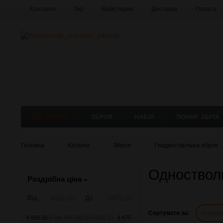
Контакти
Тир
Майстерня
Доставка
Оплата
Б/В ТОВАРИ
ЗБРОЯ
НАБОЇ
ТЮНІНГ ЗБРОЇ
Головна
Каталог
Зброя
Гладкоствольна зброя
Одноствол
Роздрібна ціна
Від
До
Сортувати за:
популя
6 503.50
6 546.38
6 589.25
6 632.13
6 675