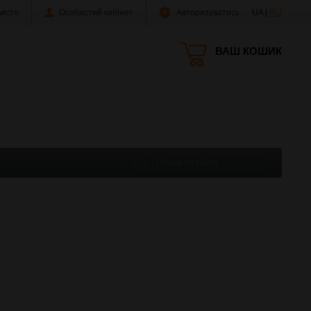
істо
Особистий кабінет
Авторизуватись
UA |
RU
ВАШ КОШИК