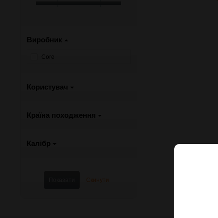
Виробник
Core
Користувач
Країна походження
Калібр