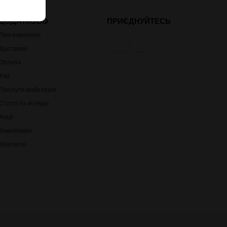
ДОДАТКОВО
ПРИЄДНУЙТЕСЬ
Про компанію
Доставка
Оплата
Тир
Послуги майстерні
Статті та огляди
Акції
Виробники
Контакти