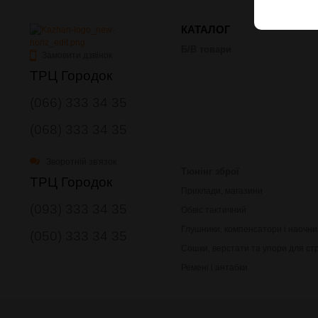
КАТАЛОГ
Б/В товари
Замовити дзвінок
ТРЦ Городок
(066) 333 34 35
(068) 333 34 35
Зворотній зв'язок
Тюнінг зброї
ТРЦ Городок
Приклади, магазини
(093) 333 34 35
Обвіс тактичний
Глушники, компенсатори і наочни
(050) 333 34 35
Сошки, верстати та упори для ст
Ремені і антабки