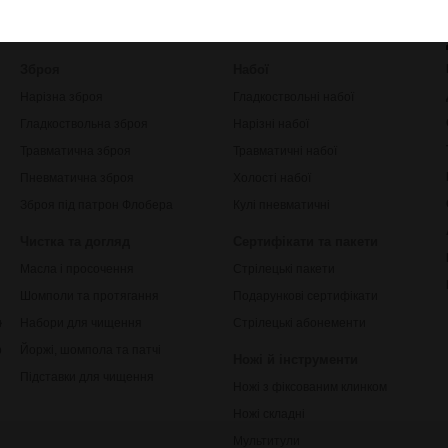
Зброя
Набої
Нарізна зброя
Гладкоствольні набої
Гладкоствольна зброя
Нарізні набої
Травматична зброя
Травматичні набої
Пневматична зброя
Холості набої
Зброя під патрон Флобера
Кулі пневматичні
Чистка та догляд
Сертифікати та пакети
Масла і просочення
Стрілецькі пакети
Шомполи та протягання
Подарункові сертифікати
ки
Набори для чищення
Стрілецькі абонементи
рільби
Йоржі, шомпола та патчі
Ножі й інструменти
Підставки для чищення
Ножі з фіксованим клинком
Ножі складні
Мультитули