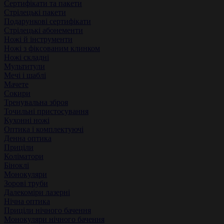
Сертифікати та пакети
Стрілецькі пакети
Подарункові сертифікати
Стрілецькі абонементи
Ножі й інструменти
Ножі з фіксованим клинком
Ножі складні
Мультитули
Мечі і шаблі
Мачете
Сокири
Тренувальна зброя
Точильні пристосування
Кухонні ножі
Оптика і комплектуючі
Денна оптика
Приціли
Коліматори
Біноклі
Монокуляри
Зорові труби
Далекоміри лазерні
Нічна оптика
Приціли нічного бачення
Монокуляри нічного бачення