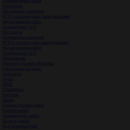
Пневматична зброя
Гвинтівки
Пружинно-поршневі
РСР (з попередньої закачуванням)
Мультикомпресійні
Газобалонні СО2
Пістолети
Пружинно-поршневі
РСР (з попереднім закачуванням)
Мультикомпресійні
Газобалонні СО2
Револьвери
Зброя під патрон Флобера
Сигнально-шумова
Арбалети
Луки
ММГ
Страйкбол
Рогатки
Набої
Гладкоствольні набої
Нарізні набої
Травматичні набої
Холості набої
Кулі пневматичні