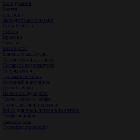
Екіпірування
Взуття
Черевики
Заброди та комбінезони
Гумові чоботи
Чоботи
Кросівки
Сандалі
Інше взуття
Білизна та аксесуари
Спорядження та туризм
Ліхтарі та комплектуючі
Спорядження
Туризм та кемпінг
Активний відпочинок
Духові трубки
Пальники, буржуйки
Чохли, кейси та сейфи
Чохли для зброї та оптики
Кейси для зброї, патронів та оптики
Сейфи збройові
Самооборона
Сувенірна продукція