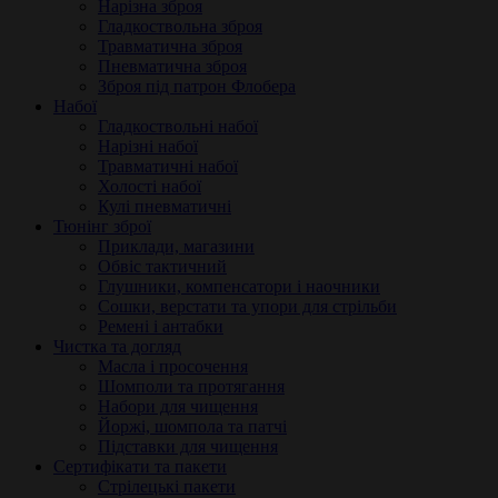
Нарізна зброя
Гладкоствольна зброя
Травматична зброя
Пневматична зброя
Зброя під патрон Флобера
Набої
Гладкоствольні набої
Нарізні набої
Травматичні набої
Холості набої
Кулі пневматичні
Тюнінг зброї
Приклади, магазини
Обвіс тактичний
Глушники, компенсатори і наочники
Сошки, верстати та упори для стрільби
Ремені і антабки
Чистка та догляд
Масла і просочення
Шомполи та протягання
Набори для чищення
Йоржі, шомпола та патчі
Підставки для чищення
Сертифікати та пакети
Стрілецькі пакети