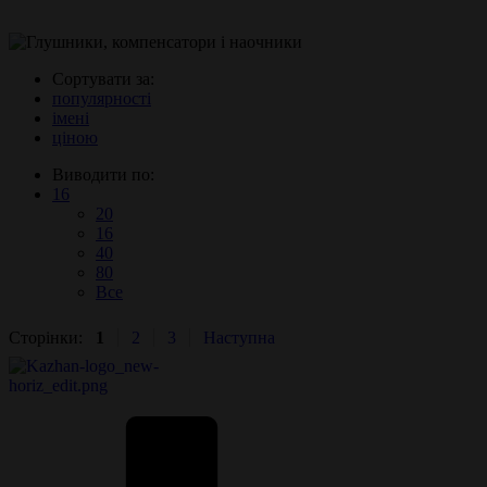
Сортувати за:
популярності
імені
ціною
Виводити по:
16
20
16
40
80
Все
Сторінки:
1
2
3
Наступна