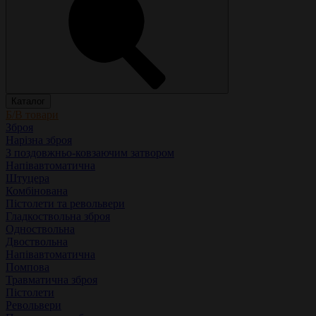
Каталог
Б/В товари
Зброя
Нарізна зброя
З поздовжньо-ковзаючим затвором
Напівавтоматична
Штуцера
Комбінована
Пістолети та револьвери
Гладкоствольна зброя
Одноствольна
Двоствольна
Напівавтоматична
Помпова
Травматична зброя
Пістолети
Револьвери