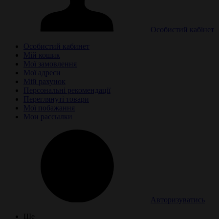
Особистий кабінет
Особистий кабинет
Мій кошик
Мої замовлення
Мої адреси
Мій рахунок
Персональні рекомендації
Переглянуті товари
Мої побажання
Мои рассылки
Авторизуватись
Ще