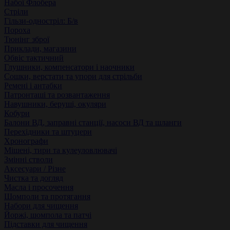
Набої Флобера
Стріли
Гільзи-одностріл: Б/в
Пороха
Тюнінг зброї
Приклади, магазини
Обвіс тактичний
Глушники, компенсатори і наочники
Сошки, верстати та упори для стрільби
Ремені і антабки
Патронташі та розвантаження
Навушники, беруші, окуляри
Кобури
Балони ВД, заправні станції, насоси ВД та шланги
Перехідники та штуцери
Хронографи
Мішені, тири та кулеуловлювачі
Змінні стволи
Аксесуари / Різне
Чистка та догляд
Масла і просочення
Шомполи та протягання
Набори для чищення
Йоржі, шомпола та патчі
Підставки для чищення