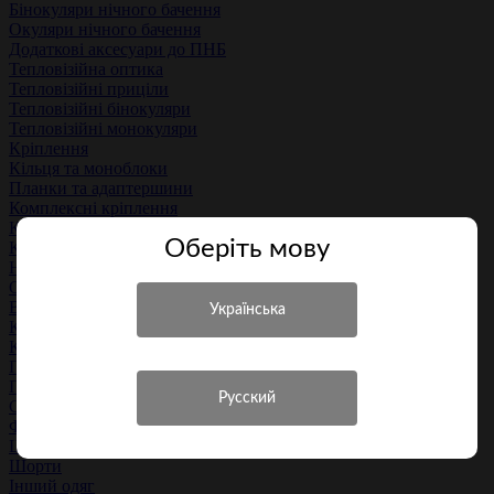
Бінокуляри нічного бачення
Окуляри нічного бачення
Додаткові аксесуари до ПНБ
Тепловізійна оптика
Тепловізійні приціли
Тепловізійні бінокуляри
Тепловізійні монокуляри
Кріплення
Кільця та моноблоки
Планки та адаптершини
Комплексні кріплення
Комплектуючі
Оберiть мову
Кришки й бленди
Наочники
Одяг та екіпірування
Верхній одяг
Куртки
Костюми
Пуловери та светри
Піджаки і жилети
Сорочки та теніски
Футболки
Штани й комбінізони
Шорти
Інший одяг