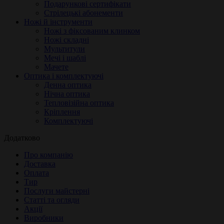
Подарункові сертифікати
Стрілецькі абонементи
Ножі й інструменти
Ножі з фіксованим клинком
Ножі складні
Мультитули
Мечі і шаблі
Мачете
Оптика і комплектуючі
Денна оптика
Нічна оптика
Тепловізійна оптика
Кріплення
Комплектуючі
Додатково
Про компанію
Доставка
Оплата
Тир
Послуги майстерні
Статті та огляди
Акції
Виробники