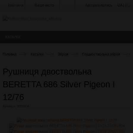
Контакти
Ваше місто
Авторизуватись
UA |
RU
Тир
Майстерня
КАТАЛОГ
Доставка
Оплата
Головна
Каталог
Зброя
Гладкоствольна зброя
Акції
Рушниця двоствольна
Статті
та
Новини
BERETTA 686 Silver Pigeon I
Виробники
12/76
Про
Артикул:
2002804
компанію
Галерея