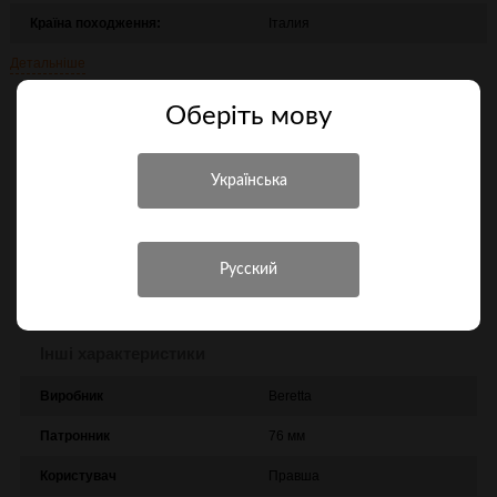
Країна походження:
Італия
Детальніше
123 055 грн.
Оберiть мову
Повідомити про надходження
Порівняти
Характеристики
Інші характеристики
Виробник
Beretta
Патронник
76 мм
Користувач
Правша