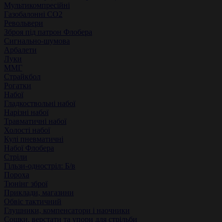
Мультикомпресійні
Газобалонні СО2
Револьвери
Зброя під патрон Флобера
Сигнально-шумова
Арбалети
Луки
ММГ
Страйкбол
Рогатки
Набої
Гладкоствольні набої
Нарізні набої
Травматичні набої
Холості набої
Кулі пневматичні
Набої Флобера
Стріли
Гільзи-одностріл: Б/в
Пороха
Тюнінг зброї
Приклади, магазини
Обвіс тактичний
Глушники, компенсатори і наочники
Сошки, верстати та упори для стрільби