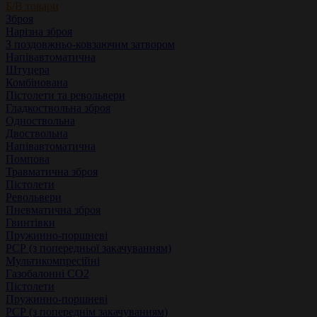
Б/В товари
Зброя
Нарізна зброя
З поздовжньо-ковзаючим затвором
Напівавтоматична
Штуцера
Комбінована
Пістолети та револьвери
Гладкоствольна зброя
Одноствольна
Двоствольна
Напівавтоматична
Помпова
Травматична зброя
Пістолети
Револьвери
Пневматична зброя
Гвинтівки
Пружинно-поршневі
РСР (з попередньої закачуванням)
Мультикомпресійні
Газобалонні СО2
Пістолети
Пружинно-поршневі
РСР (з попереднім закачуванням)