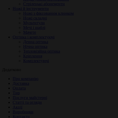
Стрілецькі абонементи
Ножі й інструменти
Ножі з фіксованим клинком
Ножі складні
Мультитули
Мечі і шаблі
Мачете
Оптика і комплектуючі
Денна оптика
Нічна оптика
Тепловізійна оптика
Кріплення
Комплектуючі
Додатково
Про компанію
Доставка
Оплата
Тир
Послуги майстерні
Статті та огляди
Акції
Виробники
Контакти