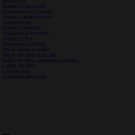
Інше взуття
Білизна та аксесуари
Спорядження та туризм
Ліхтарі та комплектуючі
Спорядження
Туризм та кемпінг
Активний відпочинок
Духові трубки
Пальники, буржуйки
Чохли, кейси та сейфи
Чохли для зброї та оптики
Кейси для зброї, патронів та оптики
Сейфи збройові
Самооборона
Сувенірна продукція