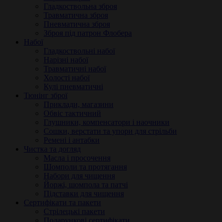
Гладкоствольна зброя
Травматична зброя
Пневматична зброя
Зброя під патрон Флобера
Набої
Гладкоствольні набої
Нарізні набої
Травматичні набої
Холості набої
Кулі пневматичні
Тюнінг зброї
Приклади, магазини
Обвіс тактичний
Глушники, компенсатори і наочники
Сошки, верстати та упори для стрільби
Ремені і антабки
Чистка та догляд
Масла і просочення
Шомполи та протягання
Набори для чищення
Йоржі, шомпола та патчі
Підставки для чищення
Сертифікати та пакети
Стрілецькі пакети
Подарункові сертифікати