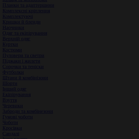
Планки та адаптершини
Комплексні кріплення
Комплектуючі
Кришки й бленди
Наочники
Одяг та екіпірування
Верхній одяг
Куртки
Костюми
Пуловери та светри
Піджаки і жилети
Сорочки та теніски
Футболки
Штани й комбінізони
Шорти
Інший одяг
Екіпірування
Взуття
Черевики
Заброди та комбінезони
Гумові чоботи
Чоботи
Кросівки
Сандалі