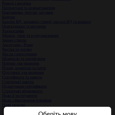
Ремені і антабки
Патронташі та розвантаження
Навушники, беруші, окуляри
Кобури
Балони ВД, заправні станції, насоси ВД та шланги
Перехідники та штуцери
Хронографи
Мішені, тири та кулеуловлювачі
Змінні стволи
Аксесуари / Різне
Чистка та догляд
Масла і просочення
Шомполи та протягання
Набори для чищення
Йоржі, шомпола та патчі
Підставки для чищення
Сертифікати та пакети
Стрілецькі пакети
Подарункові сертифікати
Стрілецькі абонементи
Ножі й інструменти
Ножі з фіксованим клинком
Ножі складні
Мультитули
Оберiть мову
Мечі і шаблі