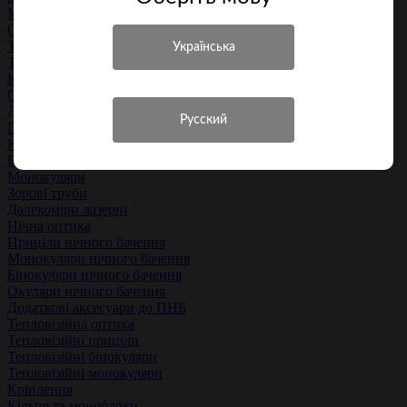
Мачете
Сокири
Тренувальна зброя
Точильні пристосування
Кухонні ножі
Оптика і комплектуючі
Денна оптика
Приціли
Коліматори
Біноклі
Монокуляри
Зорові труби
Далекоміри лазерні
Нічна оптика
Приціли нічного бачення
Монокуляри нічного бачення
Бінокуляри нічного бачення
Окуляри нічного бачення
Додаткові аксесуари до ПНБ
Тепловізійна оптика
Тепловізійні приціли
Тепловізійні бінокуляри
Тепловізійні монокуляри
Кріплення
Кільця та моноблоки