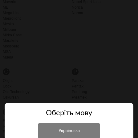
Maveric
Nobel Sport Italia
ME
Norica
Mega Line
Norma
Meprolight
Mesko
Milfoam
Mirko Case
Morakniv
Mossberg
MSA
Muela
O
P
Olight
Partizan
Optix
Pentax
Otis Technology
PoeLang
Ozkursan
Pyramex
R
S
Оберiть мову
RecOil
Sabatti
Remington
Sabre
Retay
Saga
RIO
Samick