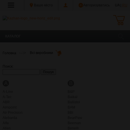
Ваше місто
Авторизуватись
UA |
RU
КАТАЛОГ
Головна
Всі виробники
Поиск:
A
B
A-Line
B&P
A-Tec
Baikal
ABR
Ballistol
Aimpoint
BAM
Air Precision
BBI
Alebarda
BearPaw
Alfa
Beeman
Allen
Benelli