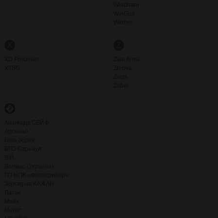
Windham
WinGun
Winner
X
Z
XD Precision
Zala Arms
XTSG
Zbroya
Zeiss
Zuber
�
Авангард СЕЙФ
Арсенал
Біла Зброя
БПЗ Барнаул
ВІЙ
Волмас (Украина)
ГП НПК «Фотоприбор»
Зброярня КАЖАН
Латэк
Маяк
Молот