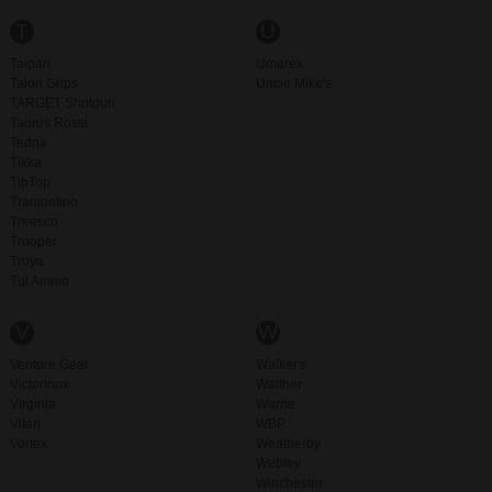
T
U
Taipan
Umarex
Talon Grips
Uncle Mike's
TARGET Shotgun
Taurus Rossi
Tedna
Tikka
TipTop
Tramontino
Treesco
Trooper
Troya
Tul Ammo
V
W
Venture Gear
Walker's
Victorinox
Walther
Virginia
Warne
Vitan
WBP
Vortex
Weatherby
Webley
Winchester