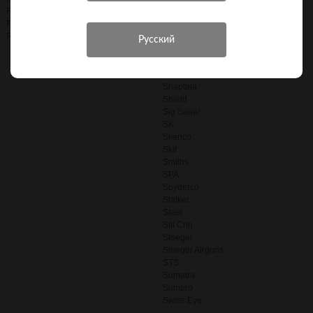
Rongland
SamYang
Ruger
SARA Arms
RWS
SAS
SAT co LTD
Sefic
Sellier&Bellot
Shaptala
Shield
Sig Sauer
SK
Skenco
Skif
Smiths
SPA
Spyderco
Stalker
Steel
Stil Crin
Stoeger
Stoeger Airguns
STS
Sumatra
Sumbro
Swiss Eye