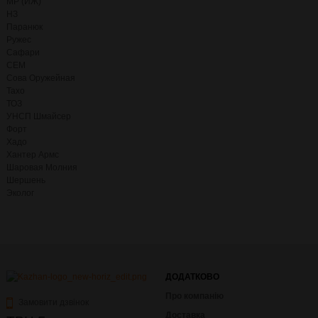
МР (ИЖ)
НЗ
Паранюк
Ружес
Сафари
СЕМ
Сова Оружейная
Тахо
ТОЗ
УНСП Шмайсер
Форт
Хадо
Хантер Армс
Шаровая Молния
Шершень
Эколог
ДОДАТКОВО
Про компанію
Замовити дзвінок
Доставка