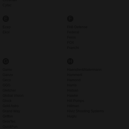
Crosman
Cytac
E
F
Ecep
FAB Defense
Ekol
Federal
Fenix
FOX
Franchi
G
H
Gamo
Haendler&Natermann
Ganzo
Hammerli
Geco
Hamond
GGG
Harris
Gletcher
Hatsan
Global Vision
Hawke
Glock
Hill Pumps
Gold Astro
Hillman
Grand Way
Hiviz Shooting Systems
Griffon
Huglu
GrovTec
Gun&Fun