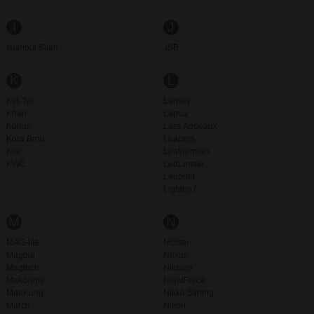
I
J
Istanbul Silah
JSB
K
L
Kel-Tec
Lansky
Khan
Lapua
Konus
Lass Appeaux
Kora Brno
Leapers
Kral
Leatherman
KWC
LedLenser
Leupold
Lighten7
M
N
MAG-lite
NcStar
Magpul
Nexus
Magtech
Nielsen
MakSnipe
NightForce
ManKung
Nikko Stirling
March
Nikon