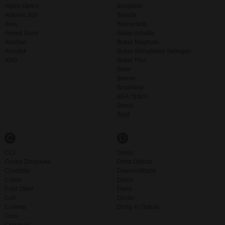
Alpen Optics
Benjamin
Antonio Zoli
Beretta
Ares
Bernardelli
Armed Guns
Boker Arbolito
ArmSan
Boker Magnum
Armytek
Boker Manufaktur Solingen
ASG
Boker Plus
Bolle
Borner
Browning
BSA Optics
Burris
Byrd
C
D
CCI
Deejo
Ceska Zbrojovka
Delta Optical
Cheddite
DiamondBack
Cobra
Diana
Cold Steel
Dipol
Colt
Docter
Cometa
Dong In Optical
Core