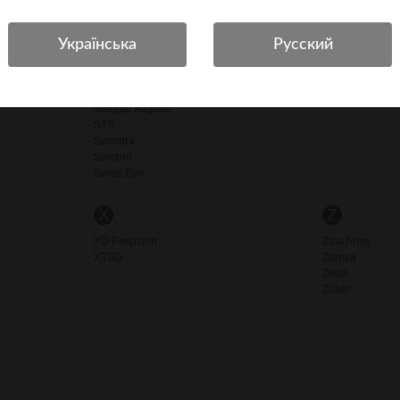
SPA
Spyderco
Stalker
Steel
Stil Crin
Stoeger
Stoeger Airguns
STS
Sumatra
Sumbro
Swiss Eye
X
Z
XD Precision
Zala Arms
XTSG
Zbroya
Zeiss
Zuber