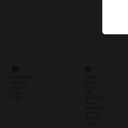
V
W
Venture Gear
Walker's
Victorinox
Walther
Virginia
Warne
Vitan
WBP
Vortex
Weatherby
Webley
Winchester
Windham
WinGun
Winner