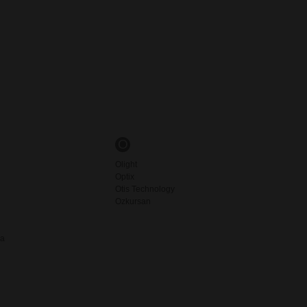
O
Olight
Optix
Otis Technology
Ozkursan
ia