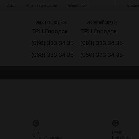
Акції
Статті та Новини
Виробники
Ваше м
Замовити дзвінок
Зворотній зв'язок
ТРЦ Городок
ТРЦ Городок
(066) 333 34 35
(093) 333 34 35
(068) 333 34 35
(050) 333 34 35
C
D
CCI
Deejo
Ceska Zbrojovka
Delta Optical