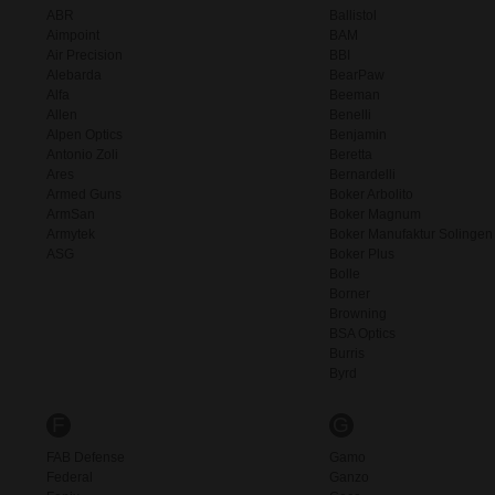
ABR
Ballistol
Aimpoint
BAM
Air Precision
BBI
Alebarda
BearPaw
Alfa
Beeman
Allen
Benelli
Alpen Optics
Benjamin
Antonio Zoli
Beretta
Ares
Bernardelli
Armed Guns
Boker Arbolito
ArmSan
Boker Magnum
Armytek
Boker Manufaktur Solingen
ASG
Boker Plus
Bolle
Borner
Browning
BSA Optics
Burris
Byrd
F
G
FAB Defense
Gamo
Federal
Ganzo