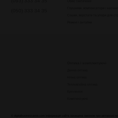
(093) 333 34 35
Обвіс тактичний
Глушники, компенсатори і наочни
(050) 333 34 35
Сошки, верстати та упори для ст
Ремені і антабки
Оптика і комплектуючі
Денна оптика
Нічна оптика
Тепловізійна оптика
Кріплення
Комплектуючі
© digitalbusinessarea.com Інформація сайта захищена законом про авторські пр