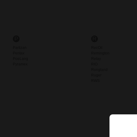
P
R
Partizan
RecOil
Pentax
Remington
PoeLang
Retay
Pyramex
RIO
Rongland
Ruger
RWS