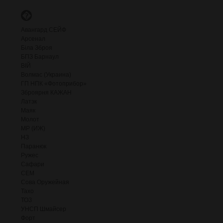
�
Авангард СЕЙФ
Арсенал
Біла Зброя
БПЗ Барнаул
ВІЙ
Волмас (Украина)
ГП НПК «Фотоприбор»
Зброярня КАЖАН
Латэк
Маяк
Молот
МР (ИЖ)
НЗ
Паранюк
Ружес
Сафари
СЕМ
Сова Оружейная
Тахо
ТОЗ
УНСП Шмайсер
Форт