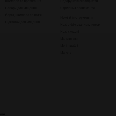
Шомполи та протягання
Подарункові сертифікати
ки
Набори для чищення
Стрілецькі абонементи
рільби
Йоржі, шомпола та патчі
Ножі й інструменти
Підставки для чищення
Ножі з фіксованим клинком
Ножі складні
Мультитули
Мечі і шаблі
Мачете
ава.