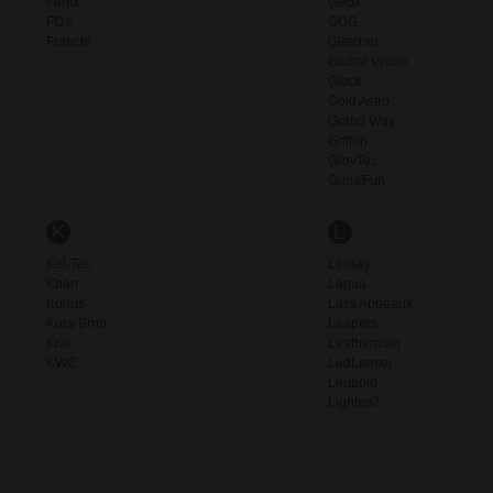
Fenix
Geco
FOX
GGG
Franchi
Gletcher
Global Vision
Glock
Gold Astro
Grand Way
Griffon
GrovTec
Gun&Fun
K
L
Kel-Tec
Lansky
Khan
Lapua
Konus
Lass Appeaux
Kora Brno
Leapers
Kral
Leatherman
KWC
LedLenser
Leupold
Lighten7