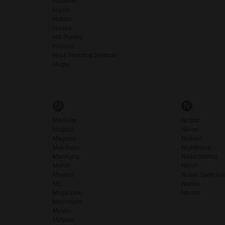
Hamond
Harris
Hatsan
Hawke
Hill Pumps
Hillman
Hiviz Shooting Systems
Huglu
M
N
MAG-lite
NcStar
Magpul
Nexus
Magtech
Nielsen
MakSnipe
NightForce
ManKung
Nikko Stirling
March
Nikon
Maveric
Nobel Sport Ital
ME
Norica
Mega Line
Norma
Meprolight
Mesko
Milfoam