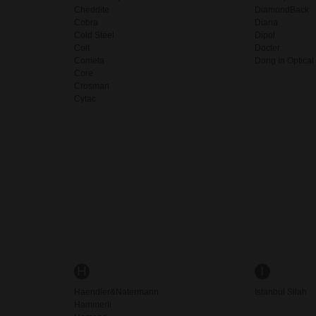
Cheddite
DiamondBack
Cobra
Diana
Cold Steel
Dipol
Colt
Docter
Cometa
Dong In Optical
Core
Crosman
Cytac
H
I
Haendler&Natermann
Istanbul Silah
Hammerli