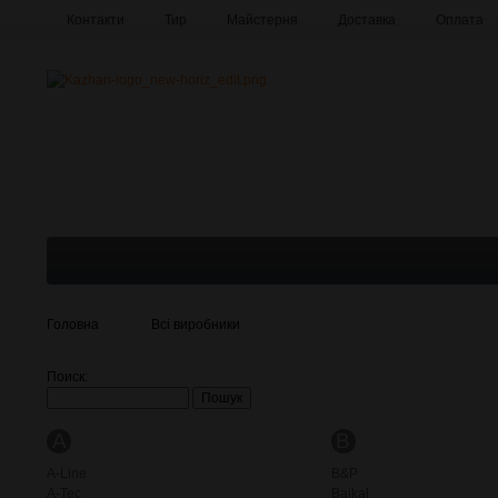
Контакти
Тир
Майстерня
Доставка
Оплата
Про компанію
Галерея
Головна
Всі виробники
Поиск:
A
B
A-Line
B&P
A-Tec
Baikal