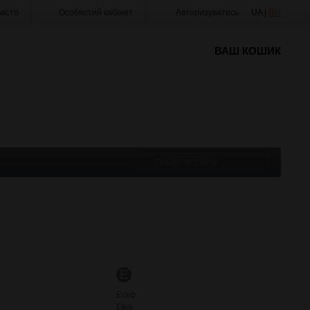
істо
Особистий кабінет
Авторизуватись
UA |
RU
ВАШ КОШИК
E
Ecep
Ekol