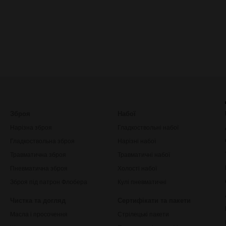
Зброя
Набої
Нарізна зброя
Гладкоствольні набої
Гладкоствольна зброя
Нарізні набої
Травматична зброя
Травматичні набої
Пневматична зброя
Холості набої
Зброя під патрон Флобера
Кулі пневматичні
Чистка та догляд
Сертифікати та пакети
Масла і просочення
Стрілецькі пакети