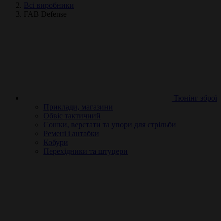
Всі виробники
FAB Defense
Тюнінг зброї
Приклади, магазини
Обвіс тактичний
Сошки, верстати та упори для стрільби
Ремені і антабки
Кобури
Перехідники та штуцери