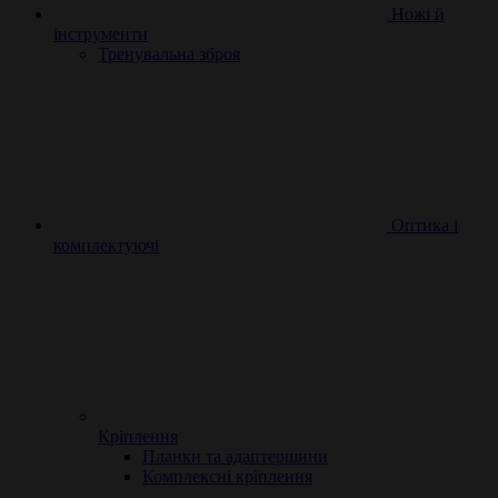
Ножі й
інструменти
Тренувальна зброя
Оптика і
комплектуючі
Кріплення
Планки та адаптершини
Комплексні кріплення