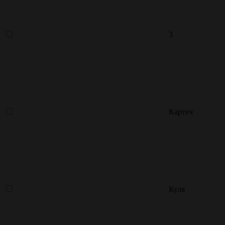
3
Картеч
Куля