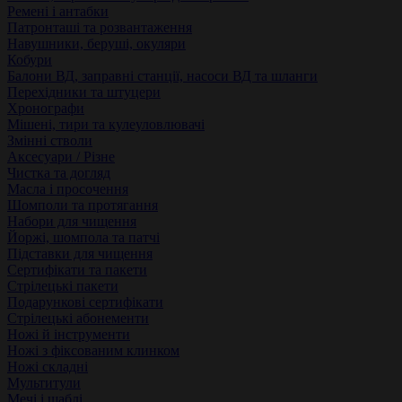
Ремені і антабки
Патронташі та розвантаження
Навушники, беруші, окуляри
Кобури
Балони ВД, заправні станції, насоси ВД та шланги
Перехідники та штуцери
Хронографи
Мішені, тири та кулеуловлювачі
Змінні стволи
Аксесуари / Різне
Чистка та догляд
Масла і просочення
Шомполи та протягання
Набори для чищення
Йоржі, шомпола та патчі
Підставки для чищення
Сертифікати та пакети
Стрілецькі пакети
Подарункові сертифікати
Стрілецькі абонементи
Ножі й інструменти
Ножі з фіксованим клинком
Ножі складні
Мультитули
Мечі і шаблі