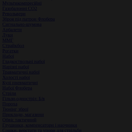
Мультикомпресійні
Газобалонні СО2
Револьвери
Зброя під патрон Флобера
Сигнально-шумова
Арбалети
Луки
ММГ
Страйкбол
Рогатки
Набої
Гладкоствольні набої
Нарізні набої
Травматичні набої
Холості набої
Кулі пневматичні
Набої Флобера
Стріли
Гільзи-одностріл: Б/в
Пороха
Тюнінг зброї
Приклади, магазини
Обвіс тактичний
Глушники, компенсатори і наочники
Сошки, верстати та упори для стрільби