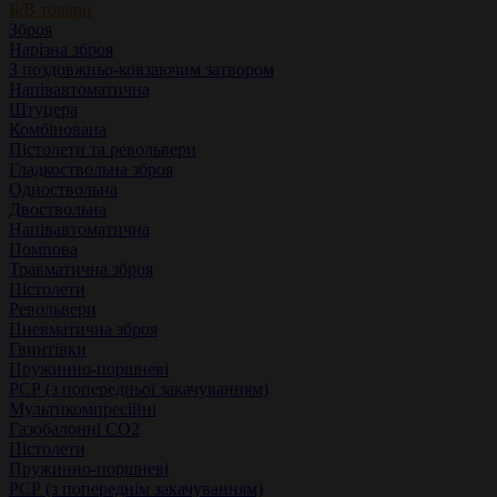
Б/В товари
Зброя
Нарізна зброя
З поздовжньо-ковзаючим затвором
Напівавтоматична
Штуцера
Комбінована
Пістолети та револьвери
Гладкоствольна зброя
Одноствольна
Двоствольна
Напівавтоматична
Помпова
Травматична зброя
Пістолети
Револьвери
Пневматична зброя
Гвинтівки
Пружинно-поршневі
РСР (з попередньої закачуванням)
Мультикомпресійні
Газобалонні СО2
Пістолети
Пружинно-поршневі
РСР (з попереднім закачуванням)