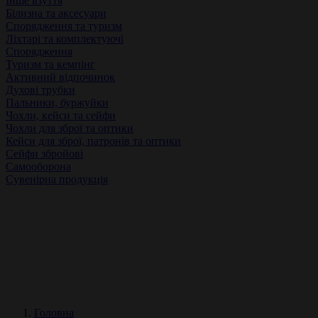
Інше взуття
Білизна та аксесуари
Спорядження та туризм
Ліхтарі та комплектуючі
Спорядження
Туризм та кемпінг
Активний відпочинок
Духові трубки
Пальники, буржуйки
Чохли, кейси та сейфи
Чохли для зброї та оптики
Кейси для зброї, патронів та оптики
Сейфи збройові
Самооборона
Сувенірна продукція
Головна