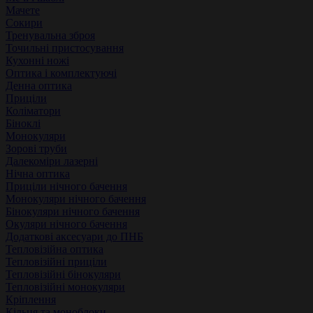
Мачете
Сокири
Тренувальна зброя
Точильні пристосування
Кухонні ножі
Оптика і комплектуючі
Денна оптика
Приціли
Коліматори
Біноклі
Монокуляри
Зорові труби
Далекоміри лазерні
Нічна оптика
Приціли нічного бачення
Монокуляри нічного бачення
Бінокуляри нічного бачення
Окуляри нічного бачення
Додаткові аксесуари до ПНБ
Тепловізійна оптика
Тепловізійні приціли
Тепловізійні бінокуляри
Тепловізійні монокуляри
Кріплення
Кільця та моноблоки