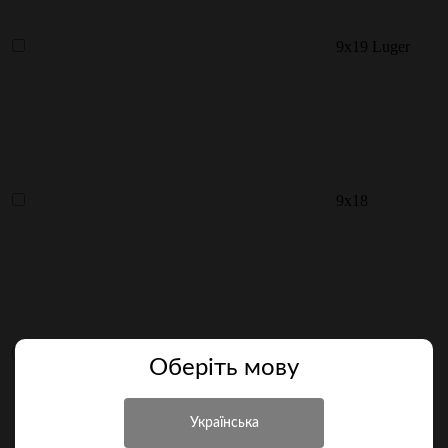
9x19 Luger
9х18
410
Оберiть мову