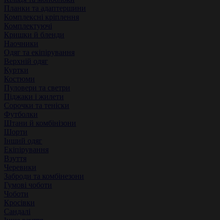
Планки та адаптершини
Комплексні кріплення
Комплектуючі
Кришки й бленди
Наочники
Одяг та екіпірування
Верхній одяг
Куртки
Костюми
Пуловери та светри
Піджаки і жилети
Сорочки та теніски
Футболки
Штани й комбінізони
Шорти
Інший одяг
Екіпірування
Взуття
Черевики
Заброди та комбінезони
Гумові чоботи
Чоботи
Кросівки
Сандалі