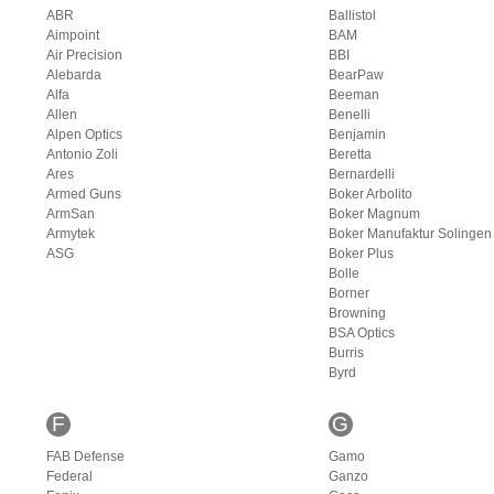
ABR
Ballistol
Aimpoint
BAM
Air Precision
BBI
Alebarda
BearPaw
Alfa
Beeman
Allen
Benelli
Alpen Optics
Benjamin
Antonio Zoli
Beretta
Ares
Bernardelli
Armed Guns
Boker Arbolito
ArmSan
Boker Magnum
Armytek
Boker Manufaktur Solingen
ASG
Boker Plus
Bolle
Borner
Browning
BSA Optics
Burris
Byrd
F
G
FAB Defense
Gamo
Federal
Ganzo