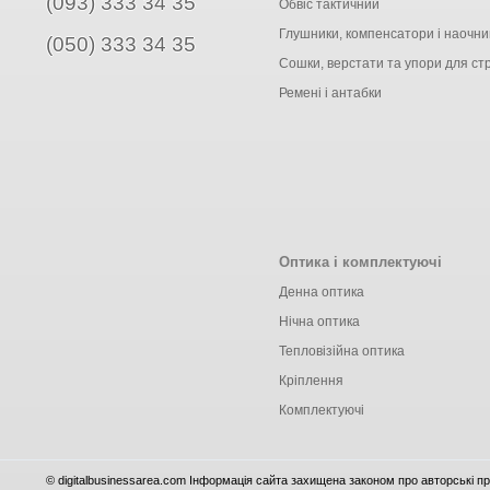
(093) 333 34 35
Обвіс тактичний
Глушники, компенсатори і наочни
(050) 333 34 35
Сошки, верстати та упори для ст
Ремені і антабки
Оптика і комплектуючі
Денна оптика
Нічна оптика
Тепловізійна оптика
Кріплення
Комплектуючі
© digitalbusinessarea.com Інформація сайта захищена законом про авторські пр