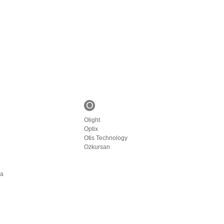
O
Olight
Optix
Otis Technology
Ozkursan
ia