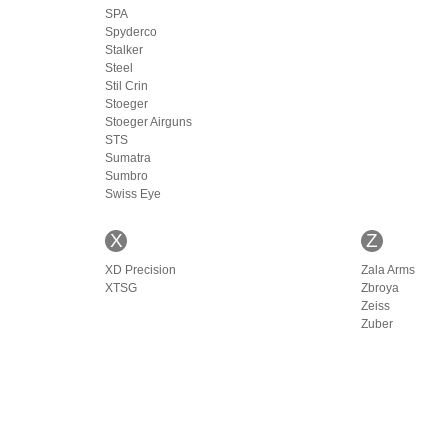
SPA
Spyderco
Stalker
Steel
Stil Crin
Stoeger
Stoeger Airguns
STS
Sumatra
Sumbro
Swiss Eye
X
Z
XD Precision
Zala Arms
XTSG
Zbroya
Zeiss
Zuber