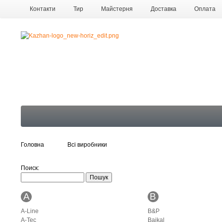
Контакти
Тир
Майстерня
Доставка
Оплата
Про компанію
Галерея
Головна
Всі виробники
Поиск:
A
B
A-Line
B&P
A-Tec
Baikal