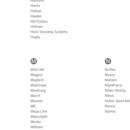
Hamond
Harris
Hatsan
Hawke
Hill Pumps
Hillman
Hiviz Shooting Systems
Huglu
M
N
MAG-lite
NcStar
Magpul
Nexus
Magtech
Nielsen
MakSnipe
NightForce
ManKung
Nikko Stirling
March
Nikon
Maveric
Nobel Sport Ital
ME
Norica
Mega Line
Norma
Meprolight
Mesko
Milfoam