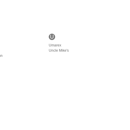
U
Umarex
Uncle Mike's
un