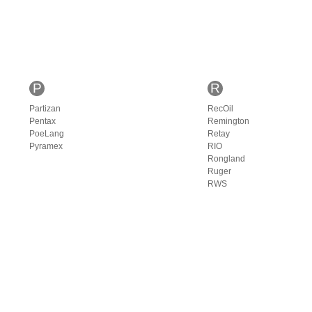
P
R
Partizan
RecOil
Pentax
Remington
PoeLang
Retay
Pyramex
RIO
Rongland
Ruger
RWS