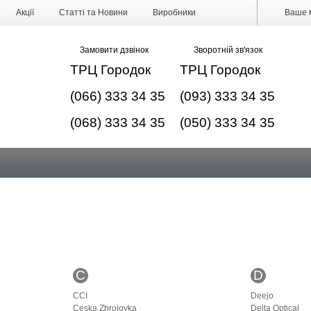
Акції
Статті та Новини
Виробники
Ваше м
Замовити дзвінок
Зворотній зв'язок
ТРЦ Городок
ТРЦ Городок
(066) 333 34 35
(093) 333 34 35
(068) 333 34 35
(050) 333 34 35
C
D
CCI
Deejo
Ceska Zbrojovka
Delta Optical