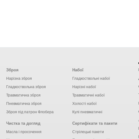
Зброя
Набої
Нарізна зброя
Гладкоствольні набої
Гладкоствольна зброя
Нарізні набої
Травматична зброя
Травматичні набої
Пневматична зброя
Холості набої
Зброя під патрон Флобера
Кулі пневматичні
Чистка та догляд
Сертифікати та пакети
Масла і просочення
Стрілецькі пакети