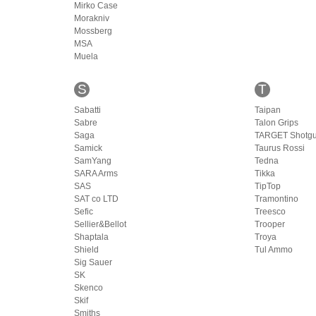
Mirko Case
Morakniv
Mossberg
MSA
Muela
S
T
Sabatti
Taipan
Sabre
Talon Grips
Saga
TARGET Shotg
Samick
Taurus Rossi
SamYang
Tedna
SARA Arms
Tikka
SAS
TipTop
SAT co LTD
Tramontino
Sefic
Treesco
Sellier&Bellot
Trooper
Shaptala
Troya
Shield
Tul Ammo
Sig Sauer
SK
Skenco
Skif
Smiths