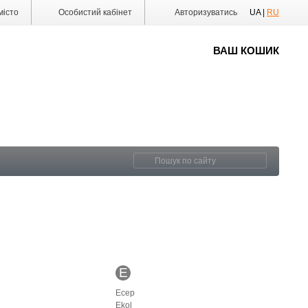
істо
Особистий кабінет
Авторизуватись
UA |
RU
ВАШ КОШИК
E
Ecep
Ekol