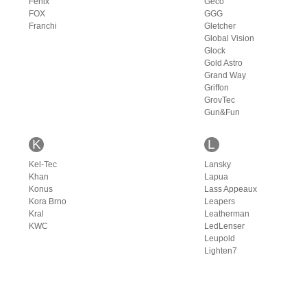
Fenix
Geco
FOX
GGG
Franchi
Gletcher
Global Vision
Glock
Gold Astro
Grand Way
Griffon
GrovTec
Gun&Fun
K
L
Kel-Tec
Lansky
Khan
Lapua
Konus
Lass Appeaux
Kora Brno
Leapers
Kral
Leatherman
KWC
LedLenser
Leupold
Lighten7