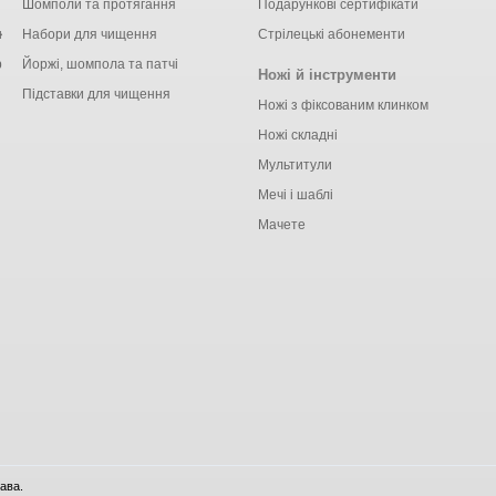
Шомполи та протягання
Подарункові сертифікати
ки
Набори для чищення
Стрілецькі абонементи
рільби
Йоржі, шомпола та патчі
Ножі й інструменти
Підставки для чищення
Ножі з фіксованим клинком
Ножі складні
Мультитули
Мечі і шаблі
Мачете
ава.