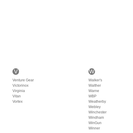
V
W
Venture Gear
Walker's
Victorinox
Walther
Virginia
Warne
Vitan
WBP
Vortex
Weatherby
Webley
Winchester
Windham
WinGun
Winner