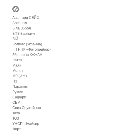
�
Авангард СЕЙФ
Арсенал
Біла Зброя
БПЗ Барнаул
ВІЙ
Волмас (Украина)
ГП НПК «Фотоприбор»
Зброярня КАЖАН
Латэк
Маяк
Молот
МР (ИЖ)
НЗ
Паранюк
Ружес
Сафари
СЕМ
Сова Оружейная
Тахо
ТОЗ
УНСП Шмайсер
Форт