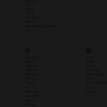
Hamond
Harris
Hatsan
Hawke
Hill Pumps
Hillman
Hiviz Shooting Systems
Huglu
M
N
MAG-lite
NcStar
Magpul
Nexus
Magtech
Nielsen
MakSnipe
NightForce
ManKung
Nikko Stirling
March
Nikon
Maveric
Nobel Sport Ital
ME
Norica
Mega Line
Norma
Meprolight
Mesko
Milfoam