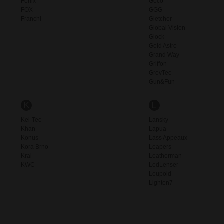
Fenix
Geco
FOX
GGG
Franchi
Gletcher
Global Vision
Glock
Gold Astro
Grand Way
Griffon
GrovTec
Gun&Fun
K
L
Kel-Tec
Lansky
Khan
Lapua
Konus
Lass Appeaux
Kora Brno
Leapers
Kral
Leatherman
KWC
LedLenser
Leupold
Lighten7