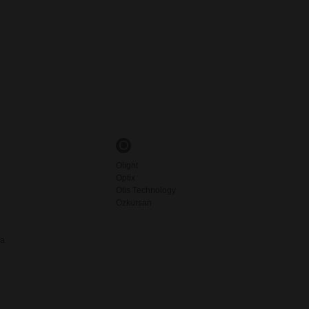
O
Olight
Optix
Otis Technology
Ozkursan
ia