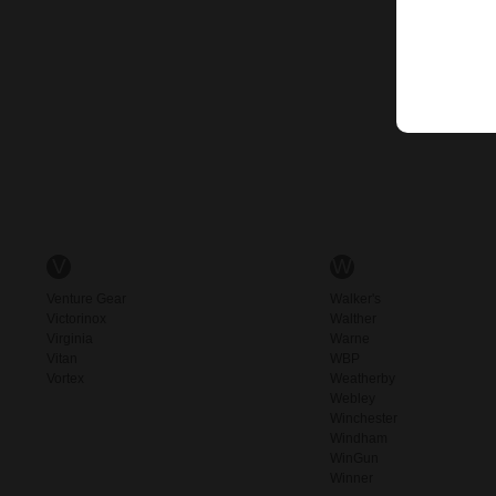
V
W
Venture Gear
Walker's
Victorinox
Walther
Virginia
Warne
Vitan
WBP
Vortex
Weatherby
Webley
Winchester
Windham
WinGun
Winner