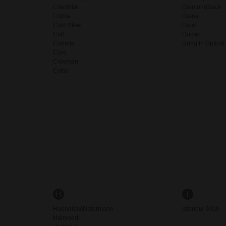
Cheddite
DiamondBack
Cobra
Diana
Cold Steel
Dipol
Colt
Docter
Cometa
Dong In Optical
Core
Crosman
Cytac
H
I
Haendler&Natermann
Istanbul Silah
Hammerli