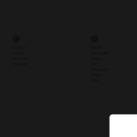
P
R
Partizan
RecOil
Pentax
Remington
PoeLang
Retay
Pyramex
RIO
Rongland
Ruger
RWS