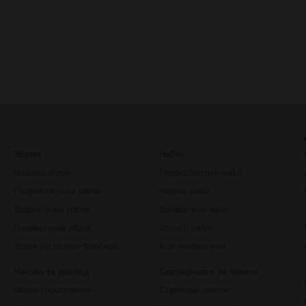
Зброя
Набої
Нарізна зброя
Гладкоствольні набої
Гладкоствольна зброя
Нарізні набої
Травматична зброя
Травматичні набої
Пневматична зброя
Холості набої
Зброя під патрон Флобера
Кулі пневматичні
Чистка та догляд
Сертифікати та пакети
Масла і просочення
Стрілецькі пакети