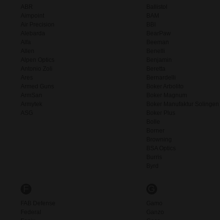
ABR
Ballistol
Aimpoint
BAM
Air Precision
BBI
Alebarda
BearPaw
Alfa
Beeman
Allen
Benelli
Alpen Optics
Benjamin
Antonio Zoli
Beretta
Ares
Bernardelli
Armed Guns
Boker Arbolito
ArmSan
Boker Magnum
Armytek
Boker Manufaktur Solingen
ASG
Boker Plus
Bolle
Borner
Browning
BSA Optics
Burris
Byrd
F
G
FAB Defense
Gamo
Federal
Ganzo