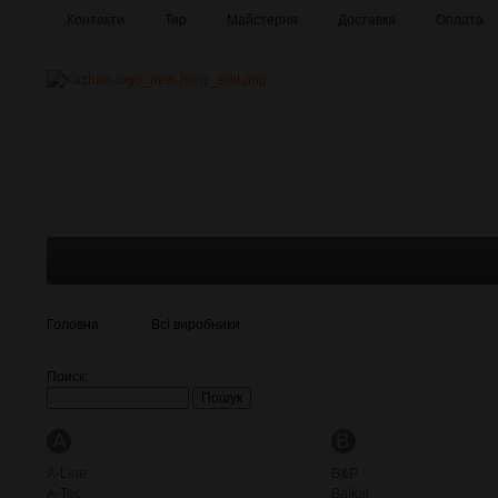
Контакти
Тир
Майстерня
Доставка
Оплата
Про компанію
Галерея
Головна
Всі виробники
Поиск:
A
B
A-Line
B&P
A-Tec
Baikal