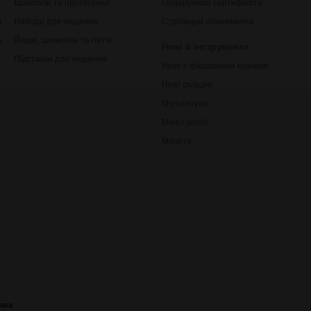
Шомполи та протягання
Подарункові сертифікати
ки
Набори для чищення
Стрілецькі абонементи
рільби
Йоржі, шомпола та патчі
Ножі й інструменти
Підставки для чищення
Ножі з фіксованим клинком
Ножі складні
Мультитули
Мечі і шаблі
Мачете
ава.