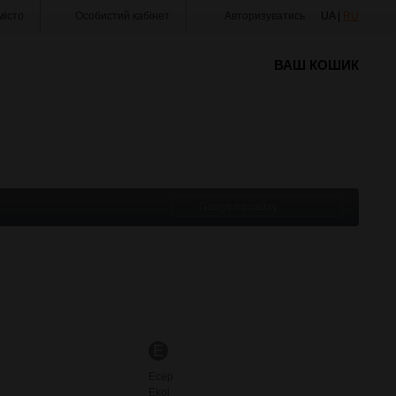
істо
Особистий кабінет
Авторизуватись
UA |
RU
ВАШ КОШИК
E
Ecep
Ekol