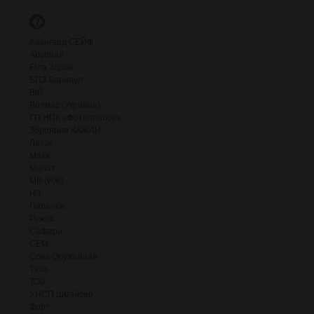
�
Авангард СЕЙФ
Арсенал
Біла Зброя
БПЗ Барнаул
ВІЙ
Волмас (Украина)
ГП НПК «Фотоприбор»
Зброярня КАЖАН
Латэк
Маяк
Молот
МР (ИЖ)
НЗ
Паранюк
Ружес
Сафари
СЕМ
Сова Оружейная
Тахо
ТОЗ
УНСП Шмайсер
Форт