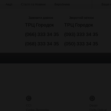
Акції
Статті та Новини
Виробники
Ваше м
Замовити дзвінок
Зворотній зв'язок
ТРЦ Городок
ТРЦ Городок
(066) 333 34 35
(093) 333 34 35
(068) 333 34 35
(050) 333 34 35
C
D
CCI
Deejo
Ceska Zbrojovka
Delta Optical