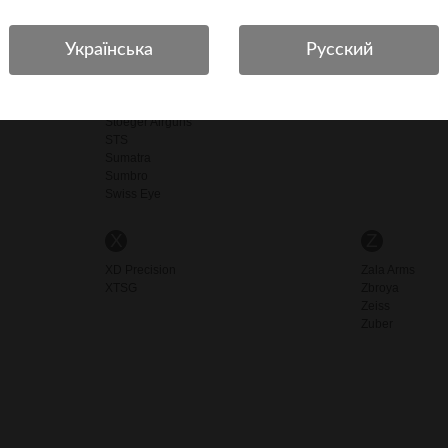
SPA
Spyderco
Stalker
Steel
Stil Crin
Stoeger
Stoeger Airguns
STS
Sumatra
Sumbro
Swiss Eye
X
Z
XD Precision
Zala Arms
XTSG
Zbroya
Zeiss
Zuber