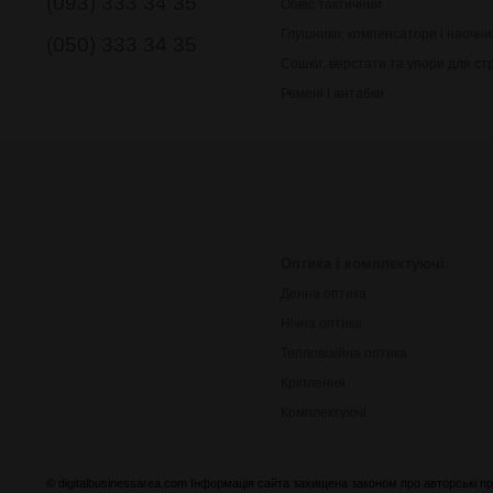
(093) 333 34 35
Обвіс тактичний
Глушники, компенсатори і наочни
(050) 333 34 35
Сошки, верстати та упори для ст
Ремені і антабки
Оптика і комплектуючі
Денна оптика
Нічна оптика
Тепловізійна оптика
Кріплення
Комплектуючі
© digitalbusinessarea.com Інформація сайта захищена законом про авторські пр