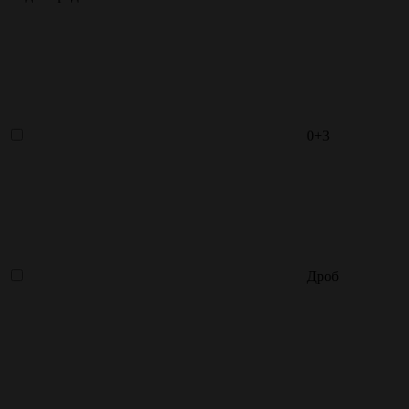
0+3
Дроб