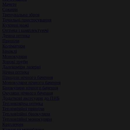
Мачете
Сокири
Тренувальна зброя
Точильні пристосування
Кухонні ножі
Оптика і комплектуючі
Денна оптика
Приціли
Коліматори
Біноклі
Монокуляри
Зорові труби
Далекоміри лазерні
Нічна оптика
Приціли нічного бачення
Монокуляри нічного бачення
Бінокуляри нічного бачення
Окуляри нічного бачення
Додаткові аксесуари до ПНБ
Тепловізійна оптика
Тепловізійні приціли
Тепловізійні бінокуляри
Тепловізійні монокуляри
Кріплення
Кільця та моноблоки