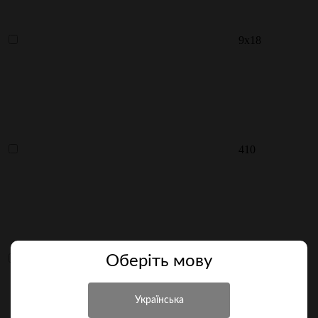
9х18
410
Оберiть мову
9 мм