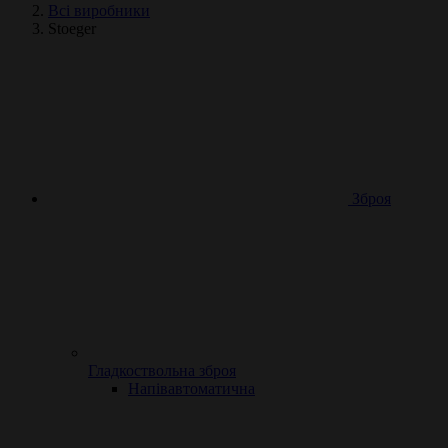
Всі виробники
Stoeger
Зброя
Гладкоствольна зброя
Напівавтоматична