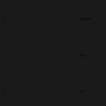
Картеч
Куля
5/0