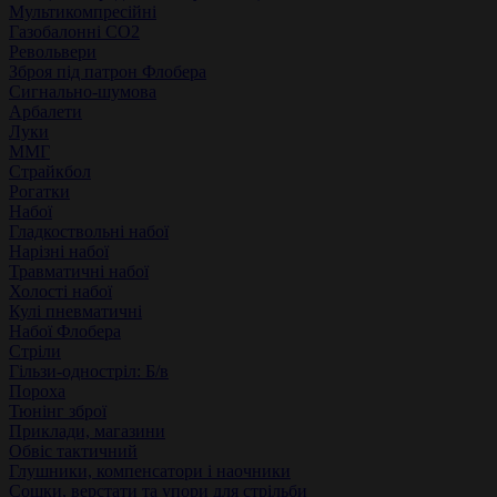
Мультикомпресійні
Газобалонні СО2
Револьвери
Зброя під патрон Флобера
Сигнально-шумова
Арбалети
Луки
ММГ
Страйкбол
Рогатки
Набої
Гладкоствольні набої
Нарізні набої
Травматичні набої
Холості набої
Кулі пневматичні
Набої Флобера
Стріли
Гільзи-одностріл: Б/в
Пороха
Тюнінг зброї
Приклади, магазини
Обвіс тактичний
Глушники, компенсатори і наочники
Сошки, верстати та упори для стрільби