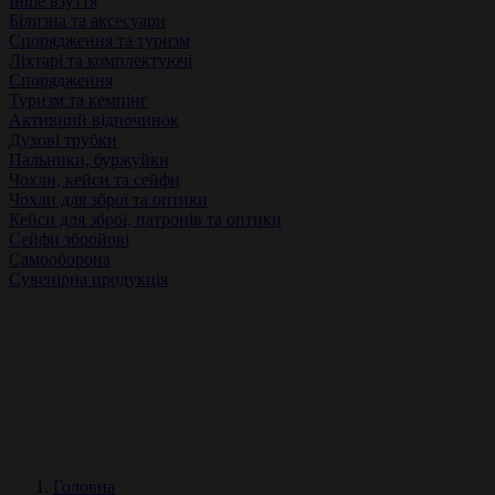
Інше взуття
Білизна та аксесуари
Спорядження та туризм
Ліхтарі та комплектуючі
Спорядження
Туризм та кемпінг
Активний відпочинок
Духові трубки
Пальники, буржуйки
Чохли, кейси та сейфи
Чохли для зброї та оптики
Кейси для зброї, патронів та оптики
Сейфи збройові
Самооборона
Сувенірна продукція
Головна