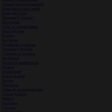
Планки та адаптершини
Комплексні кріплення
Комплектуючі
Кришки й бленди
Наочники
Одяг та екіпірування
Верхній одяг
Куртки
Костюми
Пуловери та светри
Піджаки і жилети
Сорочки та теніски
Футболки
Штани й комбінізони
Шорти
Інший одяг
Екіпірування
Взуття
Черевики
Заброди та комбінезони
Гумові чоботи
Чоботи
Кросівки
Сандалі