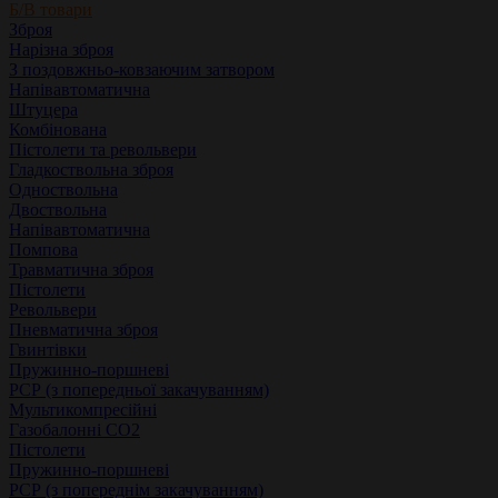
Б/В товари
Зброя
Нарізна зброя
З поздовжньо-ковзаючим затвором
Напівавтоматична
Штуцера
Комбінована
Пістолети та револьвери
Гладкоствольна зброя
Одноствольна
Двоствольна
Напівавтоматична
Помпова
Травматична зброя
Пістолети
Револьвери
Пневматична зброя
Гвинтівки
Пружинно-поршневі
РСР (з попередньої закачуванням)
Мультикомпресійні
Газобалонні СО2
Пістолети
Пружинно-поршневі
РСР (з попереднім закачуванням)