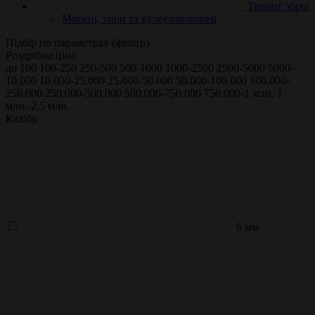
Тюнінг зброї
Мішені, тири та кулеуловлювачі
Підбір по параметрах (фільтр)
Роздрібна ціна
до 100
100-250
250-500
500-1000
1000-2500
2500-5000
5000-
10.000
10.000-25.000
25.000-50.000
50.000-100.000
100.000-
250.000
250.000-500.000
500.000-750.000
750.000-1 млн.
1
млн.-2,5 млн.
Калібр
6 мм