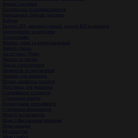
Ремені і антабки
Патронташі та розвантаження
Навушники, беруші, окуляри
Кобури
Балони ВД, заправні станції, насоси ВД та шланги
Перехідники та штуцери
Хронографи
Мішені, тири та кулеуловлювачі
Змінні стволи
Аксесуари / Різне
Чистка та догляд
Масла і просочення
Шомполи та протягання
Набори для чищення
Йоржі, шомпола та патчі
Підставки для чищення
Сертифікати та пакети
Стрілецькі пакети
Подарункові сертифікати
Стрілецькі абонементи
Ножі й інструменти
Ножі з фіксованим клинком
Ножі складні
Мультитули
Мечі і шаблі