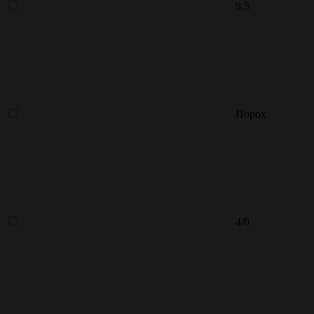
9,5
Порох
4/0