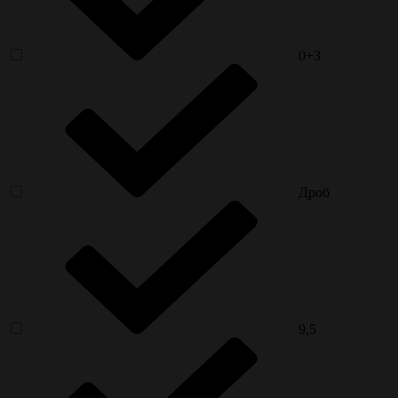
0+3
Дроб
9,5