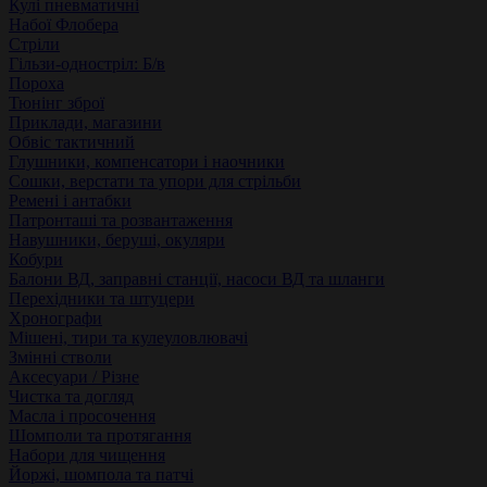
Кулі пневматичні
Набої Флобера
Стріли
Гільзи-одностріл: Б/в
Пороха
Тюнінг зброї
Приклади, магазини
Обвіс тактичний
Глушники, компенсатори і наочники
Сошки, верстати та упори для стрільби
Ремені і антабки
Патронташі та розвантаження
Навушники, беруші, окуляри
Кобури
Балони ВД, заправні станції, насоси ВД та шланги
Перехідники та штуцери
Хронографи
Мішені, тири та кулеуловлювачі
Змінні стволи
Аксесуари / Різне
Чистка та догляд
Масла і просочення
Шомполи та протягання
Набори для чищення
Йоржі, шомпола та патчі