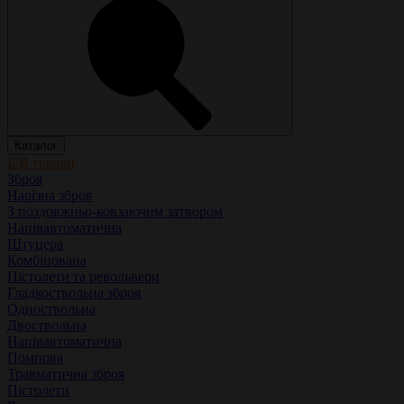
Каталог
Б/В товари
Зброя
Нарізна зброя
З поздовжньо-ковзаючим затвором
Напівавтоматична
Штуцера
Комбінована
Пістолети та револьвери
Гладкоствольна зброя
Одноствольна
Двоствольна
Напівавтоматична
Помпова
Травматична зброя
Пістолети