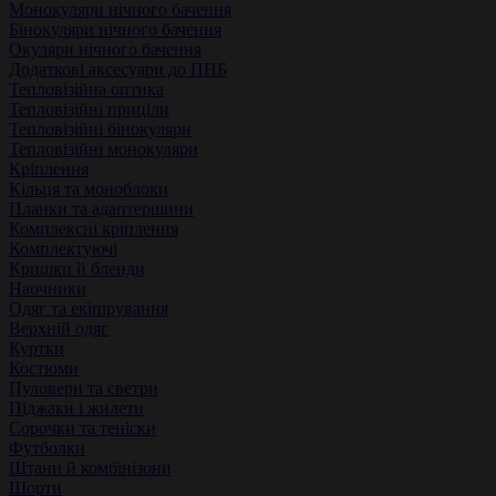
Монокуляри нічного бачення
Бінокуляри нічного бачення
Окуляри нічного бачення
Додаткові аксесуари до ПНБ
Тепловізійна оптика
Тепловізійні приціли
Тепловізійні бінокуляри
Тепловізійні монокуляри
Кріплення
Кільця та моноблоки
Планки та адаптершини
Комплексні кріплення
Комплектуючі
Кришки й бленди
Наочники
Одяг та екіпірування
Верхній одяг
Куртки
Костюми
Пуловери та светри
Піджаки і жилети
Сорочки та теніски
Футболки
Штани й комбінізони
Шорти