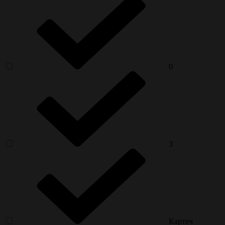
0
3
Картеч