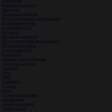
Револьвери
Пневматична зброя
Гвинтівки
Пружинно-поршневі
РСР (з попередньої закачуванням)
Мультикомпресійні
Газобалонні СО2
Пістолети
Пружинно-поршневі
РСР (з попереднім закачуванням)
Мультикомпресійні
Газобалонні СО2
Револьвери
Зброя під патрон Флобера
Сигнально-шумова
Арбалети
Луки
ММГ
Страйкбол
Рогатки
Набої
Гладкоствольні набої
Нарізні набої
Травматичні набої
Холості набої