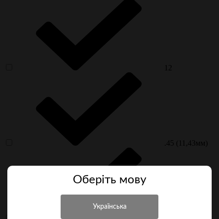
12
.45 (11,43мм)
Оберiть мову
7.62 мм