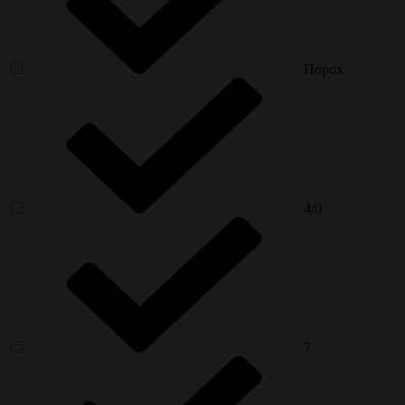
Порох
4/0
7