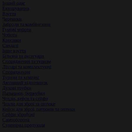
Інший одяг
Екіпірування
Взуття
Черевики
Заброди та комбінезони
Гумові чоботи
Чоботи
Кросівки
Сандалі
Інше взуття
Білизна та аксесуари
Спорядження та туризм
Ліхтарі та комплектуючі
Спорядження
Туризм та кемпінг
Активний відпочинок
Духові трубки
Пальники, буржуйки
Чохли, кейси та сейфи
Чохли для зброї та оптики
Кейси для зброї, патронів та оптики
Сейфи збройові
Самооборона
Сувенірна продукція