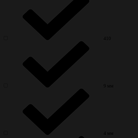
410
9 мм
4 мм