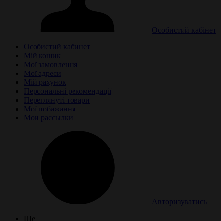
Особистий кабінет
Особистий кабинет
Мій кошик
Мої замовлення
Мої адреси
Мій рахунок
Персональні рекомендації
Переглянуті товари
Мої побажання
Мои рассылки
Авторизуватись
Ще