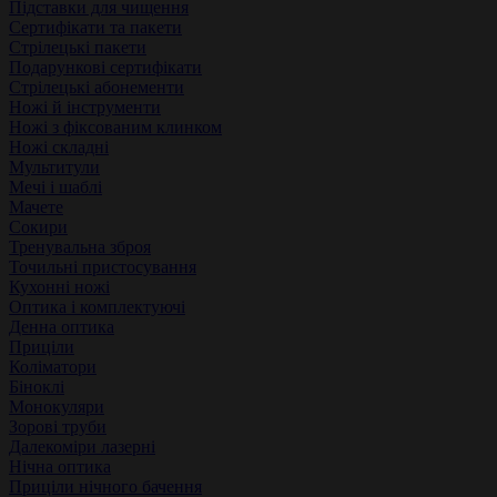
Підставки для чищення
Сертифікати та пакети
Стрілецькі пакети
Подарункові сертифікати
Стрілецькі абонементи
Ножі й інструменти
Ножі з фіксованим клинком
Ножі складні
Мультитули
Мечі і шаблі
Мачете
Сокири
Тренувальна зброя
Точильні пристосування
Кухонні ножі
Оптика і комплектуючі
Денна оптика
Приціли
Коліматори
Біноклі
Монокуляри
Зорові труби
Далекоміри лазерні
Нічна оптика
Приціли нічного бачення