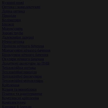
Кухонні ножі
Оптика і комплектуючі
Денна оптика
Приціли
Коліматори
Біноклі
Монокуляри
Зорові труби
Далекоміри лазерні
Нічна оптика
Приціли нічного бачення
Монокуляри нічного бачення
Бінокуляри нічного бачення
Окуляри нічного бачення
Додаткові аксесуари до ПНБ
Тепловізійна оптика
Тепловізійні приціли
Тепловізійні бінокуляри
Тепловізійні монокуляри
Кріплення
Кільця та моноблоки
Планки та адаптершини
Комплексні кріплення
Комплектуючі
Кришки й бленди