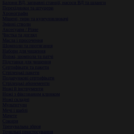
Балони ВД, заправні станції, насоси ВД та шланги
Перехідники та штуцери
Хронографи
Мішені, тири та кулеуловлювачі
Змінні стволи
Аксесуари / Різне
Чистка та догляд
Масла і просочення
Шомполи та протягання
Набори для чищення
Йоржі, шомпола та патчі
Підставки для чищення
Сертифікати та пакети
Стрілецькі пакети
Подарункові сертифікати
Стрілецькі абонементи
Ножі й інструменти
Ножі з фіксованим клинком
Ножі складні
Мультитули
Мечі і шаблі
Мачете
Сокири
Тренувальна зброя
Точильні пристосування