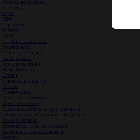
Сигнально-шумова
Арбалети
Луки
ММГ
Страйкбол
Рогатки
Набої
Гладкоствольні набої
Нарізні набої
Травматичні набої
Холості набої
Кулі пневматичні
Набої Флобера
Стріли
Гільзи-одностріл: Б/в
Пороха
Тюнінг зброї
Приклади, магазини
Обвіс тактичний
Глушники, компенсатори і наочники
Сошки, верстати та упори для стрільби
Ремені і антабки
Патронташі та розвантаження
Навушники, беруші, окуляри
Кобури