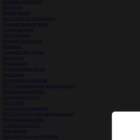
Напівавтоматична
Штуцера
Комбінована
Пістолети та револьвери
Гладкоствольна зброя
Одноствольна
Двоствольна
Напівавтоматична
Помпова
Травматична зброя
Пістолети
Револьвери
Пневматична зброя
Гвинтівки
Пружинно-поршневі
РСР (з попередньої закачуванням)
Мультикомпресійні
Газобалонні СО2
Пістолети
Пружинно-поршневі
РСР (з попереднім закачуванням)
Мультикомпресійні
Газобалонні СО2
Револьвери
Зброя під патрон Флобера