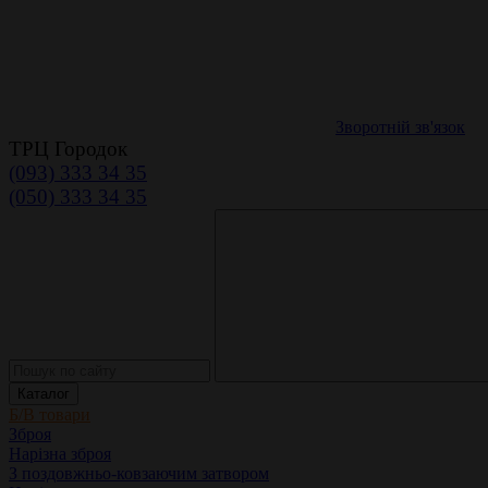
Зворотній зв'язок
ТРЦ Городок
(093) 333 34 35
(050) 333 34 35
Каталог
Б/В товари
Зброя
Нарізна зброя
З поздовжньо-ковзаючим затвором