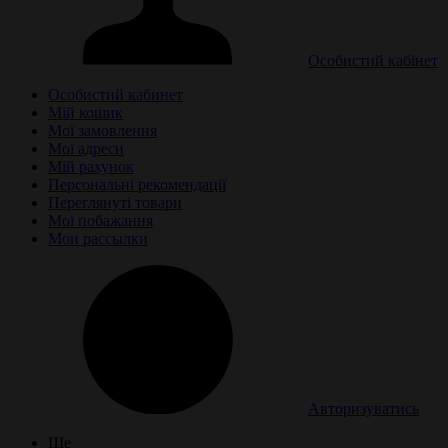
Особистий кабінет
Особистий кабинет
Мій кошик
Мої замовлення
Мої адреси
Мій рахунок
Персональні рекомендації
Переглянуті товари
Мої побажання
Мои рассылки
Авторизуватись
Ще