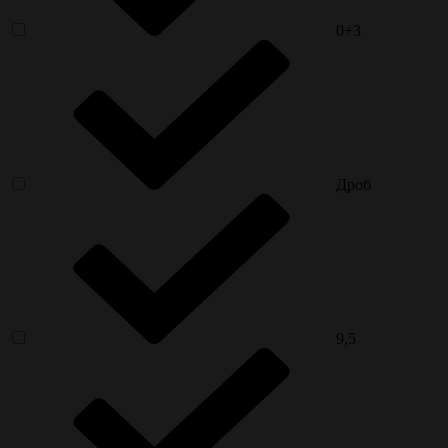
0+3
Дроб
9,5