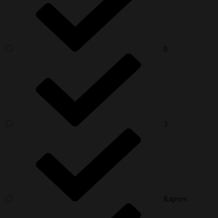
0
3
Картеч