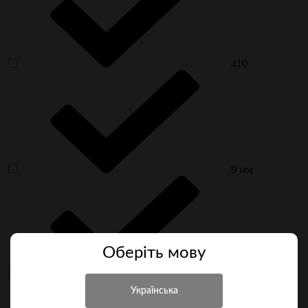
410
9 мм
Оберiть мову
4 мм