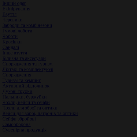
Інший одяг
Екіпірування
Взуття
Черевики
Заброди та комбінезони
Гумові чоботи
Чоботи
Кросівки
Сандалі
Інше взуття
Білизна та аксесуари
Спорядження та туризм
Ліхтарі та комплектуючі
Спорядження
Туризм та кемпінг
Активний відпочинок
Духові трубки
Пальники, буржуйки
Чохли, кейси та сейфи
Чохли для зброї та оптики
Кейси для зброї, патронів та оптики
Сейфи збройові
Самооборона
Сувенірна продукція