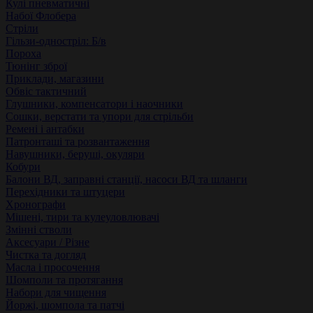
Кулі пневматичні
Набої Флобера
Стріли
Гільзи-одностріл: Б/в
Пороха
Тюнінг зброї
Приклади, магазини
Обвіс тактичний
Глушники, компенсатори і наочники
Сошки, верстати та упори для стрільби
Ремені і антабки
Патронташі та розвантаження
Навушники, беруші, окуляри
Кобури
Балони ВД, заправні станції, насоси ВД та шланги
Перехідники та штуцери
Хронографи
Мішені, тири та кулеуловлювачі
Змінні стволи
Аксесуари / Різне
Чистка та догляд
Масла і просочення
Шомполи та протягання
Набори для чищення
Йоржі, шомпола та патчі