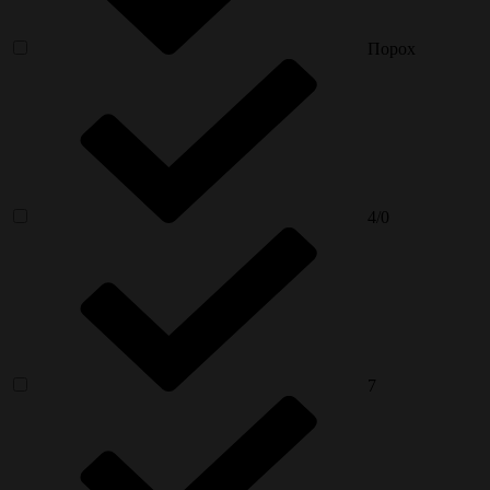
Порох
4/0
7