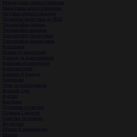
Монокуляри нічного бачення
Бінокуляри нічного бачення
Окуляри нічного бачення
Додаткові аксесуари до ПНБ
Тепловізійна оптика
Тепловізійні приціли
Тепловізійні бінокуляри
Тепловізійні монокуляри
Кріплення
Кільця та моноблоки
Планки та адаптершини
Комплексні кріплення
Комплектуючі
Кришки й бленди
Наочники
Одяг та екіпірування
Верхній одяг
Куртки
Костюми
Пуловери та светри
Піджаки і жилети
Сорочки та теніски
Футболки
Штани й комбінізони
Шорти