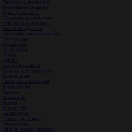
Підставки для чищення
Сертифікати та пакети
Стрілецькі пакети
Подарункові сертифікати
Стрілецькі абонементи
Ножі й інструменти
Ножі з фіксованим клинком
Ножі складні
Мультитули
Мечі і шаблі
Мачете
Сокири
Тренувальна зброя
Точильні пристосування
Кухонні ножі
Оптика і комплектуючі
Денна оптика
Приціли
Коліматори
Біноклі
Монокуляри
Зорові труби
Далекоміри лазерні
Нічна оптика
Приціли нічного бачення