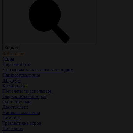
Каталог
Б/В товари
Зброя
Нарізна зброя
З поздовжньо-ковзаючим затвором
Напівавтоматична
Штуцера
Комбінована
Пістолети та револьвери
Гладкоствольна зброя
Одноствольна
Двоствольна
Напівавтоматична
Помпова
Травматична зброя
Пістолети