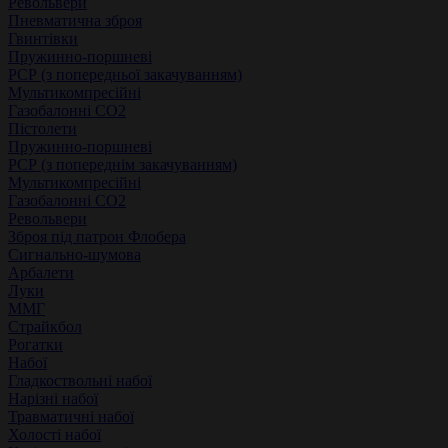
Револьвери
Пневматична зброя
Гвинтівки
Пружинно-поршневі
РСР (з попередньої закачуванням)
Мультикомпресійні
Газобалонні СО2
Пістолети
Пружинно-поршневі
РСР (з попереднім закачуванням)
Мультикомпресійні
Газобалонні СО2
Револьвери
Зброя під патрон Флобера
Сигнально-шумова
Арбалети
Луки
ММГ
Страйкбол
Рогатки
Набої
Гладкоствольні набої
Нарізні набої
Травматичні набої
Холості набої