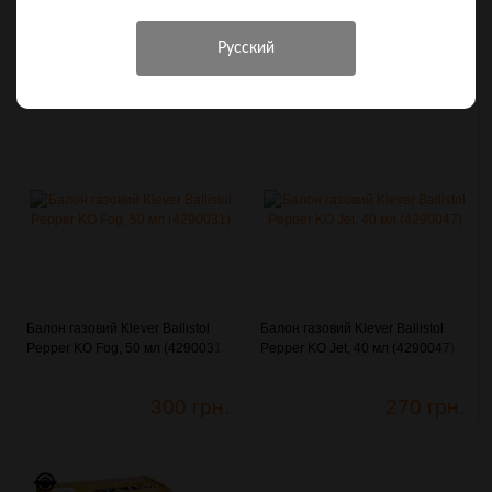
32gr (2,07г) 500м/с /50шт уп/
Compact 33г конус з кліпсою
(3003334)
(4290114)
710 грн.
526 грн.
Балон газовий Klever Ballistol
Балон газовий Klever Ballistol
Pepper KO Fog, 50 мл (4290031)
Pepper KO Jet, 40 мл (4290047)
300 грн.
270 грн.