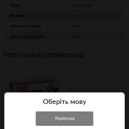
Колір
Серебристий
Матеріал
Пластик
Кріплення / Різьба
2,6 мм
Країна походження
США
Персональні рекомендації
Оберiть мову
Патрон CCI 22LR Stinger CPHP
Балон газовий Sabre Red