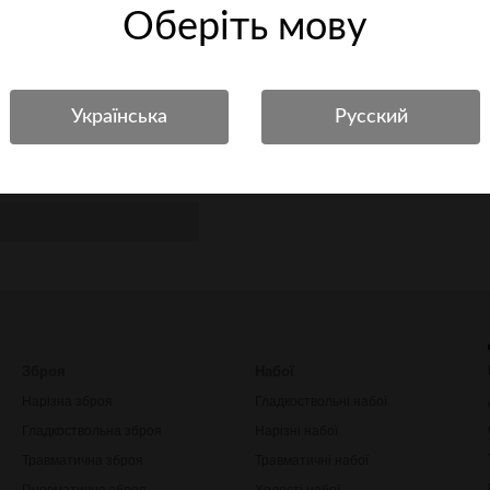
Оберiть мову
 6% эластан 92% нейлон, 8%
Зброя
Набої
Нарізна зброя
Гладкоствольні набої
Гладкоствольна зброя
Нарізні набої
Травматична зброя
Травматичні набої
Пневматична зброя
Холості набої