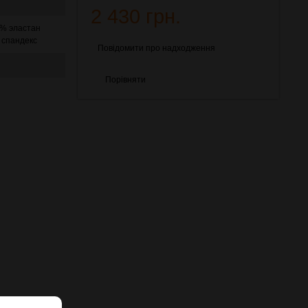
2 430 грн.
6% эластан
 спандекс
Повідомити про надходження
Порівняти