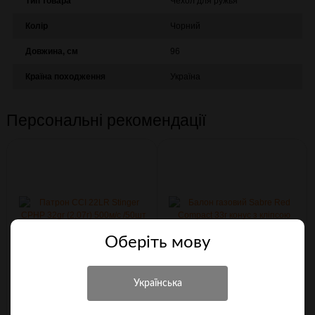
Тип товара
Чехол для ружья
Колір
Чорний
Довжина, см
96
Країна походження
Україна
Персональні рекомендації
Оберiть мову
Патрон CCI 22LR Stinger CPHP
Балон газовий Sabre Red
32gr (2,07г) 500м/с /50шт уп/
Compact 33г конус з кліпсою