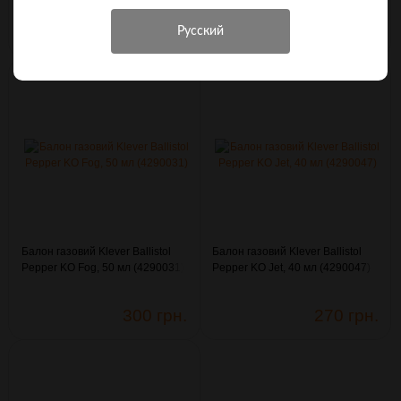
(3003334)
(4290114)
710 грн.
526 грн.
Балон газовий Klever Ballistol
Балон газовий Klever Ballistol
Pepper KO Fog, 50 мл (4290031)
Pepper KO Jet, 40 мл (4290047)
300 грн.
270 грн.