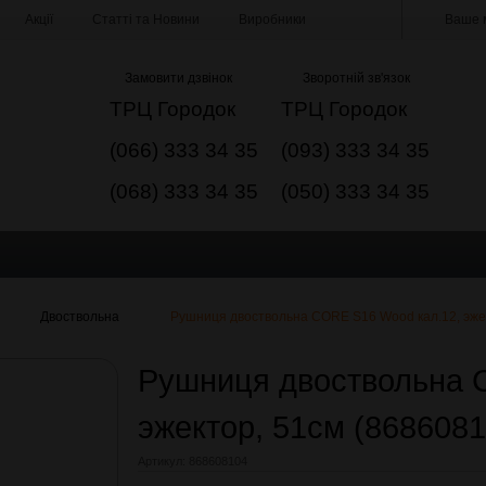
Акції
Статті та Новини
Виробники
Ваше м
Замовити дзвінок
Зворотній зв'язок
ТРЦ Городок
ТРЦ Городок
(066) 333 34 35
(093) 333 34 35
(068) 333 34 35
(050) 333 34 35
Двоствольна
Рушниця двоствольна CORE S16 Wood кал.12, эже
Рушниця двоствольна 
эжектор, 51см (868608
Артикул:
868608104