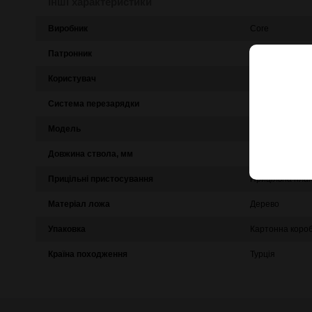
Інші характеристики
Виробник
Core
Патронник
76 мм
Користувач
Універсальне
Система перезарядки
Переломне
Модель
S16
Довжина ствола, мм
510
Прицільні пристосування
Прицільна пла
Матеріал ложа
Дерево
Упаковка
Картонна коро
Країна походження
Турція