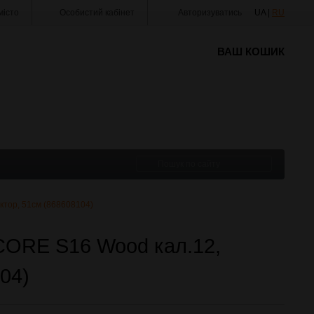
істо
Особистий кабінет
Авторизуватись
UA |
RU
ВАШ КОШИК
ктор, 51см (868608104)
CORE S16 Wood кал.12,
104)