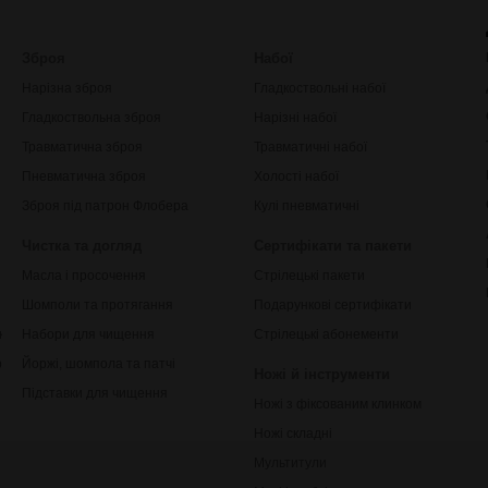
Зброя
Набої
Нарізна зброя
Гладкоствольні набої
Гладкоствольна зброя
Нарізні набої
Травматична зброя
Травматичні набої
Пневматична зброя
Холості набої
Зброя під патрон Флобера
Кулі пневматичні
Чистка та догляд
Сертифікати та пакети
Масла і просочення
Стрілецькі пакети
Шомполи та протягання
Подарункові сертифікати
ки
Набори для чищення
Стрілецькі абонементи
рільби
Йоржі, шомпола та патчі
Ножі й інструменти
Підставки для чищення
Ножі з фіксованим клинком
Ножі складні
Мультитули