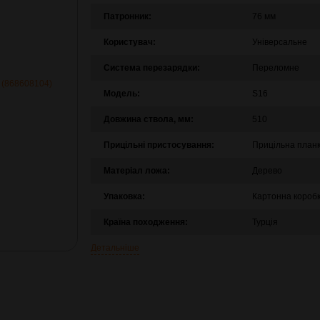
Патронник:
76 мм
Користувач:
Універсальне
Система перезарядки:
Переломне
Модель:
S16
Довжина ствола, мм:
510
Прицільні пристосування:
Прицільна план
Матеріал ложа:
Дерево
Упаковка:
Картонна короб
Країна походження:
Турція
Детальніше