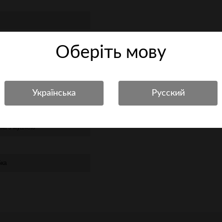
Оберiть мову
нка з мушкою
бка