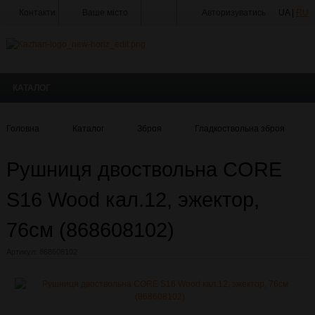
Контакти
Ваше місто
Авторизуватись
UA |
RU
Тир
Майстерня
КАТАЛОГ
Доставка
Оплата
Головна
Каталог
Зброя
Гладкоствольна зброя
Акції
Рушниця двоствольна CORE
Статті
та
Новини
S16 Wood кал.12, эжектор,
Виробники
76см (868608102)
Про
Артикул:
868608102
компанію
Галерея