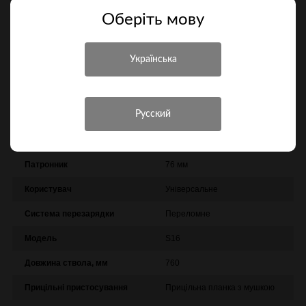
Оберiть мову
Порівняти
Характеристики
Інші характеристики
Виробник
Core
Патронник
76 мм
Користувач
Універсальне
Система перезарядки
Переломне
Модель
S16
Довжина ствола, мм
760
Прицільні пристосування
Прицільна планка з мушкою