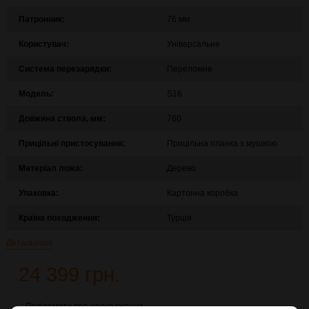
Патронник:
76 мм
Користувач:
Універсальне
Система перезарядки:
Переломне
Модель:
S16
Довжина ствола, мм:
760
Прицільні пристосування:
Прицільна планка з мушкою
Матеріал ложа:
Дерево
Упаковка:
Картонна коробка
Країна походження:
Турція
Детальніше
24 399 грн.
Повідомити про надходження