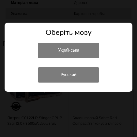
Матеріал ложа
Дерево
Упаковка
Картонна коробка
Країна походження
Турція
Оберiть мову
Персональні рекомендації
Патрон CCI 22LR Stinger CPHP
Балон газовий Sabre Red
32gr (2,07г) 500м/с /50шт уп/
Compact 33г конус з кліпсою
(3003334)
(4290114)