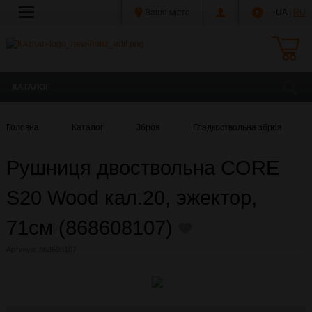
Ваше місто
UA |
RU
КАТАЛОГ
Головна
Каталог
Зброя
Гладкоствольна зброя
Рушниця двоствольна CORE
S20 Wood кал.20, эжектор,
71см (868608107)
Артикул:
868608107