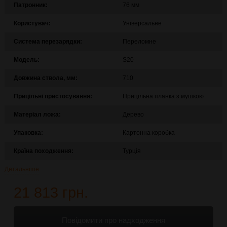
Патронник:
76 мм
Користувач:
Універсальне
Система перезарядки:
Переломне
Модель:
S20
Довжина ствола, мм:
710
Прицільні пристосування:
Прицільна планка з мушкою
Матеріал ложа:
Дерево
Упаковка:
Картонна коробка
Країна походження:
Турція
Детальніше
21 813 грн.
Повідомити про надходження