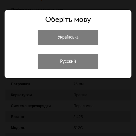
Повідомити про надходження
Оберiть мову
Порівняти
Характеристики
Інші характеристики
Виробник
Tedna
Патронник
76 мм
Користувач
Правша
Система перезарядки
Переломне
Вага, кг
3,425
Модель
S12C