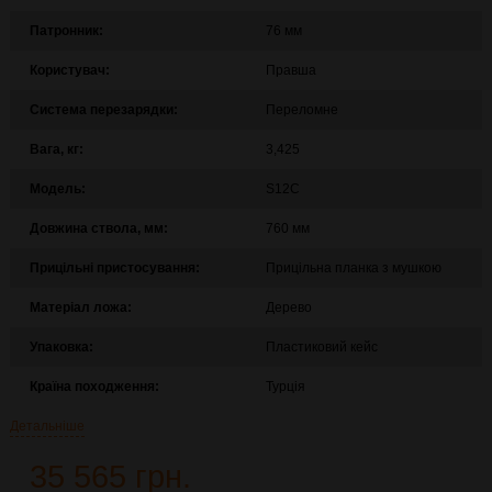
Патронник:
76 мм
Користувач:
Правша
Система перезарядки:
Переломне
Вага, кг:
3,425
Модель:
S12C
Довжина ствола, мм:
760 мм
Прицільні пристосування:
Прицільна планка з мушкою
Матеріал ложа:
Дерево
Упаковка:
Пластиковий кейс
Країна походження:
Турція
Детальніше
35 565 грн.