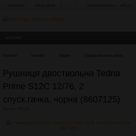
Контакти
Ваше місто
Авторизуватись
UA |
RU
Тир
Майстерня
КАТАЛОГ
Доставка
Оплата
Головна
Каталог
Зброя
Гладкоствольна зброя
Акції
Рушниця двоствольна Tedna
Статті
та
Новини
Prime S12C 12/76, 2
Виробники
спуск.гачка, чорна (8607125)
Про
Артикул:
8607125
компанію
Галерея