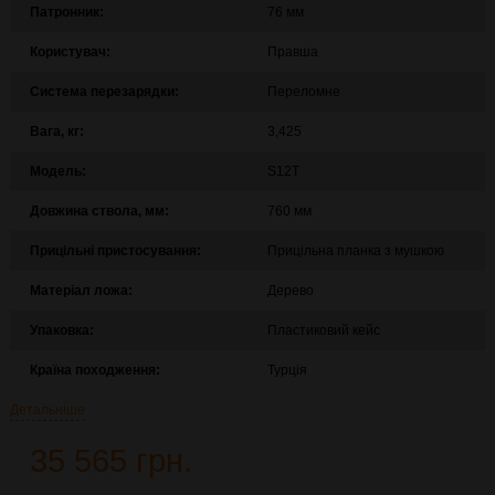
Патронник:
76 мм
Користувач:
Правша
Система перезарядки:
Переломне
Вага, кг:
3,425
Модель:
S12T
Довжина ствола, мм:
760 мм
Прицільні пристосування:
Прицільна планка з мушкою
Матеріал ложа:
Дерево
Упаковка:
Пластиковий кейс
Країна походження:
Турція
Детальніше
35 565 грн.