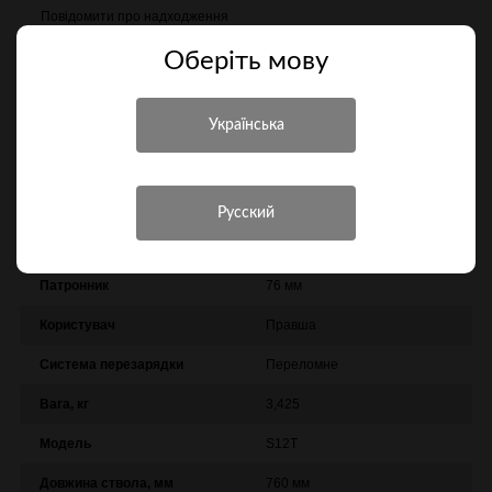
Повідомити про надходження
Оберiть мову
Порівняти
Характеристики
Інші характеристики
Виробник
Tedna
Патронник
76 мм
Користувач
Правша
Система перезарядки
Переломне
Вага, кг
3,425
Модель
S12T
Довжина ствола, мм
760 мм