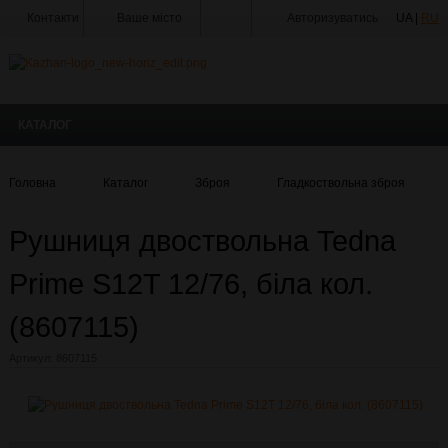
Контакти
Ваше місто
Авторизуватись
UA |
RU
Тир
Майстерня
КАТАЛОГ
Доставка
Оплата
Головна
Каталог
Зброя
Гладкоствольна зброя
Акції
Рушниця двоствольна Tedna
Статті
та
Новини
Prime S12T 12/76, біла кол.
Виробники
(8607115)
Про
Артикул:
8607115
компанію
Галерея