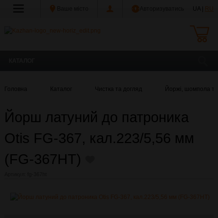
Ваше місто
Авторизуватись
UA |
RU
КАТАЛОГ
Головна
Каталог
Чистка та догляд
Йоржі, шомпола та
Йорш латуний до патроника
Otis FG-367, кал.223/5,56 мм
(FG-367HT)
Артикул:
fg-367ht