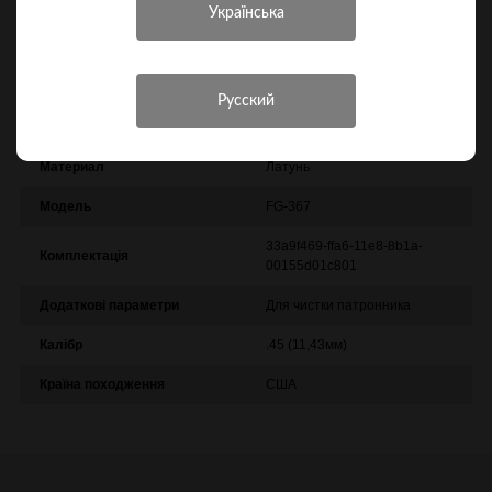
Характеристики
Інші характеристики
Виробник
Otis Technology
Материал
Латунь
Модель
FG-367
33a9f469-ffa6-11e8-8b1a-
Комплектація
00155d01c801
Додаткові параметри
Для чистки патронника
Калібр
.45 (11,43мм)
Країна походження
США