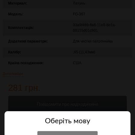
Материал:
Латунь
Модель:
FG-367
33a9f469-ffa6-11e8-8b1a-
Комплектація:
00155d01c801
Додаткові параметри:
Для чистки патронника
Калібр:
.45 (11,43мм)
Країна походження:
США
Детальніше
281 грн.
Повідомити про надходження
Оберiть мову
Порівняти