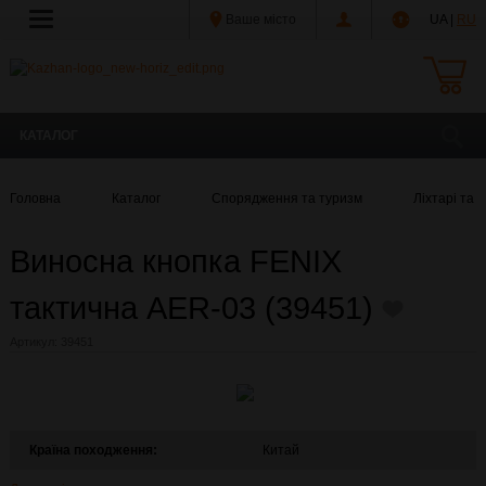
Ваше місто
UA |
RU
КАТАЛОГ
Головна
Каталог
Спорядження та туризм
Ліхтарі та 
Виносна кнопка FENIX
тактична AER-03 (39451)
Артикул:
39451
Країна походження:
Китай